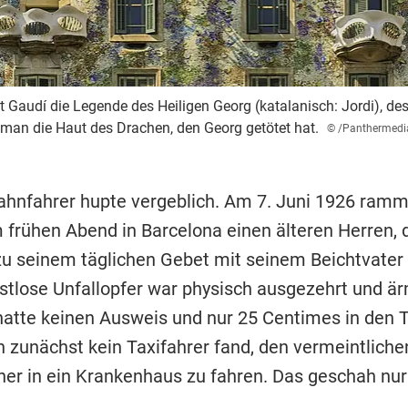
lt Gaudí die Legende des Heiligen Georg (katalanisch: Jordi), d
 man die Haut des Drachen, den Georg getötet hat.
© /Panthermedi
hnfahrer hupte vergeblich. Am 7. Juni 1926 ramm
 frühen Abend in Barcelona einen älteren Herren, d
 seinem täglichen Gebet mit seinem Beichtvater 
tlose Unfallopfer war physisch ausgezehrt und är
 hatte keinen Ausweis und nur 25 Centimes in den 
h zunächst kein Taxifahrer fand, den vermeintliche
her in ein Krankenhaus zu fahren. Das geschah nur
.