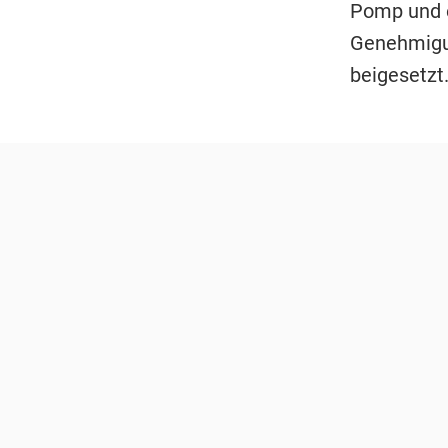
Pomp und e
Genehmig
beigesetzt