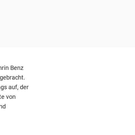
hrin Benz
sgebracht.
gs auf, der
te von
und