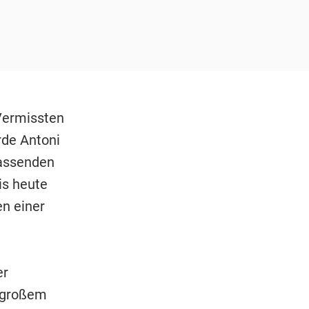
Vermissten
rde Antoni
fassenden
is heute
n einer
er
t großem