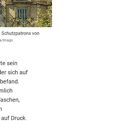
es Schutzpatrons von
a/Imago
te sein
er sich auf
befand.
mlich
Taschen,
n
 auf Druck