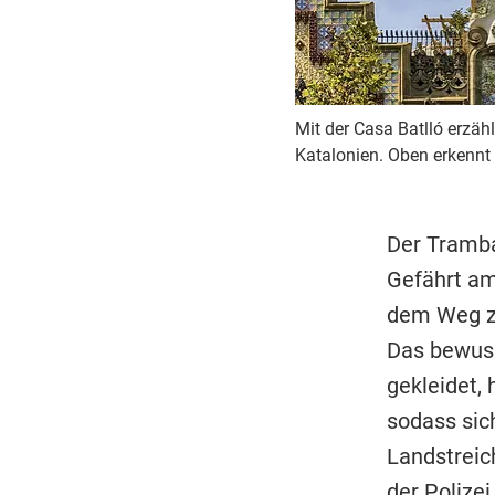
Mit der Casa Batlló erzäh
Katalonien. Oben erkennt
Der Tramba
Gefährt am
dem Weg zu
Das bewuss
gekleidet,
sodass sic
Landstreic
der
Polizei