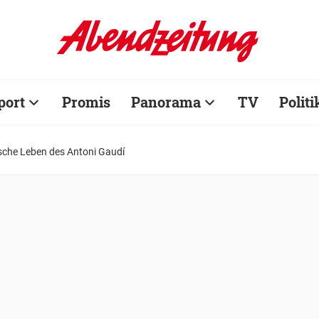
port
Promis
Panorama
TV
Politi
sche Leben des Antoni Gaudí