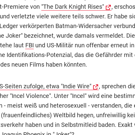
t-Premiere von
"The Dark Knight Rises"
, erscho
nd verletzte viele weitere teils schwer. Er habe s
Ledger verkörperten Batman-Widersacher verbunde
The Joker" bezeichnet, wurde damals vermeldet. Die
tehe laut
FBI
und US-Militär nun offenbar erneut in
e Identifikations-Potenzial, das die Gefährder mit
 des neuen Films haben könnten.
-Seiten zufolge, etwa "Indie Wire"
, sprechen di
er "Incel Violence". Unter "Incel" wird eine besti
 - meist weiß und heterosexuell - verstanden, die 
frauenfeindliches) Weltbild hegen, unfreiwillig ke
sverkehr haben und in Selbstmitleid baden. Exakt 
 Joaquin Phoenix in "Joker"?