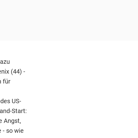
dazu
ix (44) -
 für
 des US-
and-Start:
e Angst,
- so wie