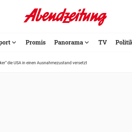
port
Promis
Panorama
TV
Politi
er" die USA in einen Ausnahmezustand versetzt