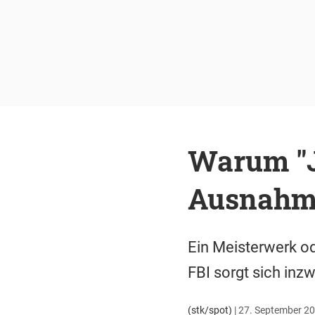
Warum "J
Ausnahme
Ein Meisterwerk od
FBI sorgt sich inz
(stk/spot)
|
27. September 20