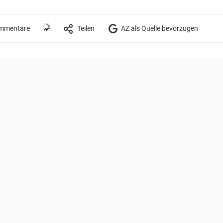
mmentare
Teilen
AZ als Quelle bevorzugen