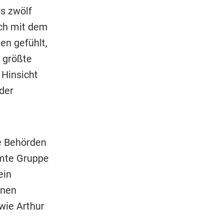
ss zwölf
ich mit dem
n gefühlt,
 größte
 Hinsicht
 der
e Behörden
mmte Gruppe
ein
inen
wie Arthur