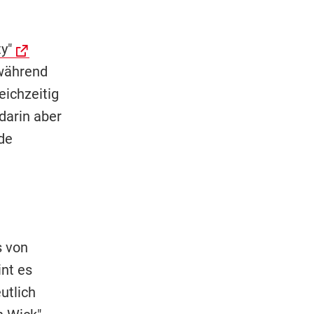
y"
 während
eichzeitig
darin aber
de
s von
nt es
utlich