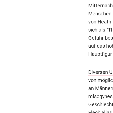
Mitternach
Menschen u
von Heath 
sich als "
Gefahr bes
auf das hoh
Hauptfigur
Diversen US
von möglich
an Männern
misogynes (
Geschlecht
Fleck alias