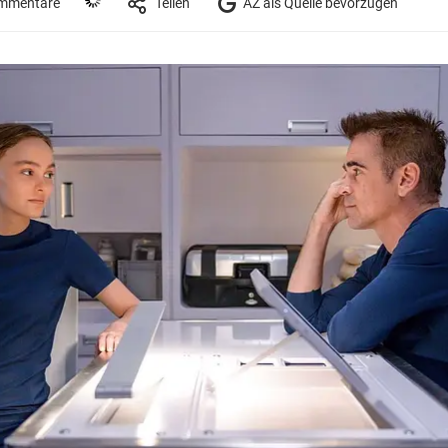
mmentare
Teilen
AZ als Quelle bevorzugen