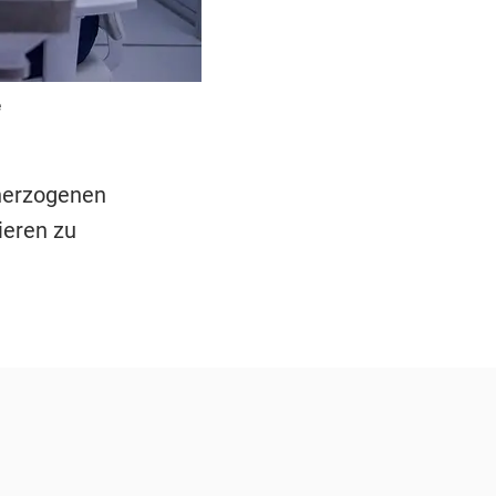
e
anerzogenen
ieren zu