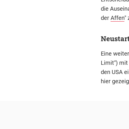
die Ausein
der
Affen
"
Neustar
Eine weite
Limit") mit
den USA ein
hier gezei