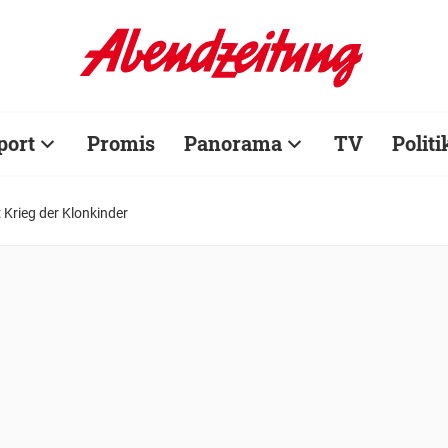
port
Promis
Panorama
TV
Politi
 Krieg der Klonkinder