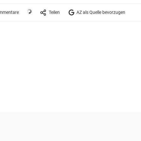
mmentare
Teilen
AZ als Quelle bevorzugen