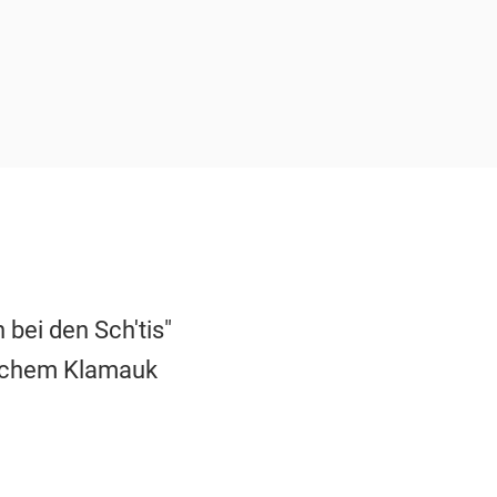
bei den Sch'tis"
hlichem Klamauk