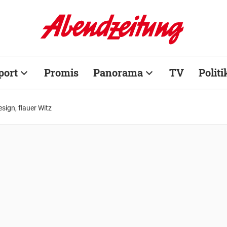
port
Promis
Panorama
TV
Politi
sign, flauer Witz