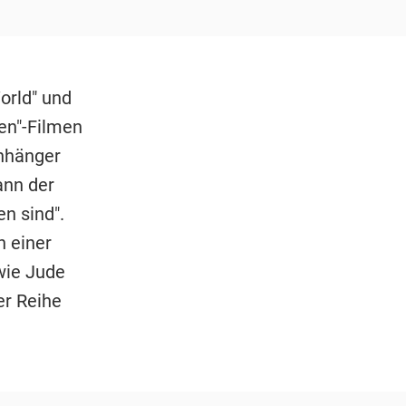
orld" und
en"-Filmen
Anhänger
ann der
n sind".
 einer
wie Jude
er Reihe