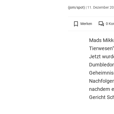
(jom/spot)
|
11. Dezember 202
Merken
0
Ko
Mads Mikke
Tierwesen
Jetzt wurd
Dumbledore
Geheimniss
Nachfolger
nachdem er
Gericht Sch