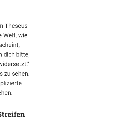
an Theseus
e Welt, wie
scheint,
dich bitte,
idersetzt."
s zu sehen.
plizierte
ehen.
treifen