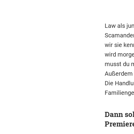
Law als ju
Scamander 
wir sie ken
wird morge
musst du mi
Außerdem s
Die Handlun
Familienge
Dann sol
Premiere