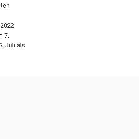
sten
l 2022
m 7.
. Juli als