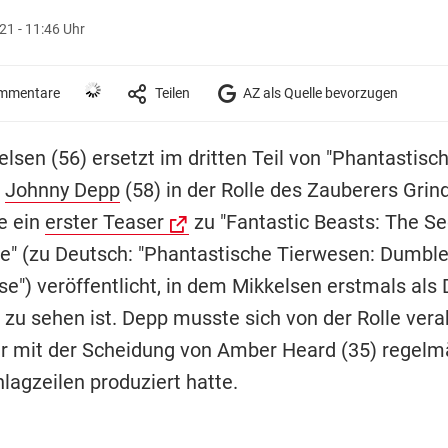
1 - 11:46 Uhr
mmentare
Teilen
AZ als Quelle bevorzugen
lsen (56) ersetzt im dritten Teil von "Phantastisc
"
Johnny Depp
(58) in der Rolle des Zauberers Grin
e ein
erster Teaser
zu "Fantastic Beasts: The Se
" (zu Deutsch: "Phantastische Tierwesen: Dumbl
e") veröffentlicht, in dem Mikkelsen erstmals als 
 zu sehen ist. Depp musste sich von der Rolle ver
 mit der Scheidung von Amber Heard (35) regelm
lagzeilen produziert hatte.