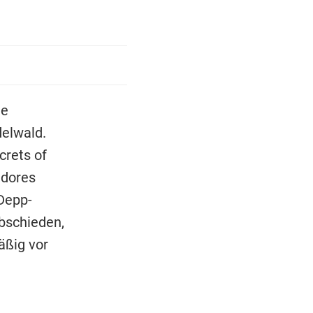
he
delwald.
crets of
edores
Depp-
abschieden,
äßig vor