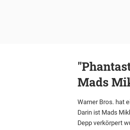
"Phantast
Mads Mik
Warner Bros. hat e
Darin ist Mads Mik
Depp verkörpert w