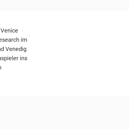
 Venice
Research im
nd Venedig
spieler ins
n