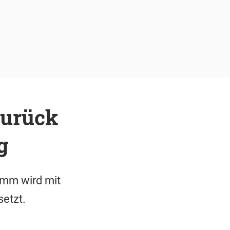
zurück
g
amm wird mit
etzt.