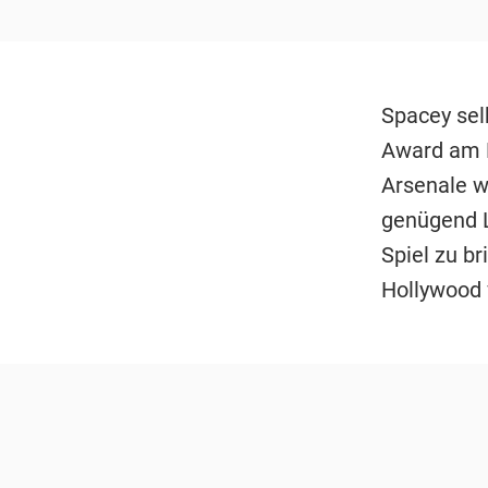
Spacey sel
Award am L
Arsenale w
genügend L
Spiel zu b
Hollywood 