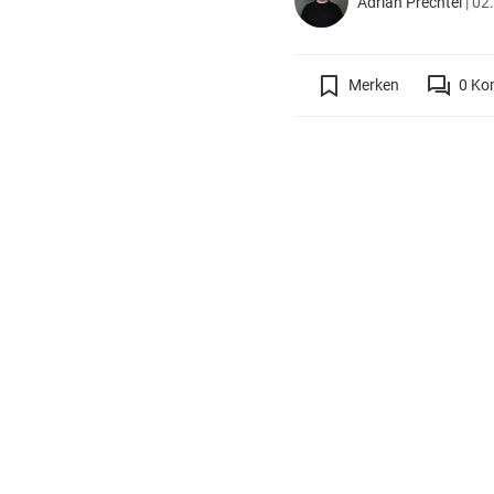
Adrian Prechtel
|
02.
Merken
0
Ko