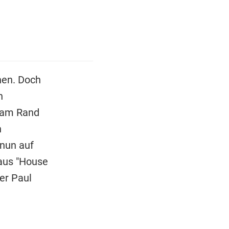
chen. Doch
n
r am Rand
n
nun auf
 aus "House
er Paul