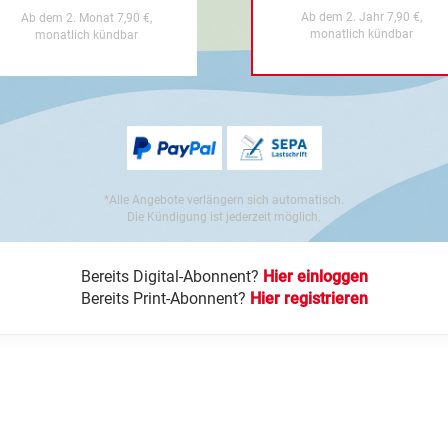
Ab dem 2. Jahr 7,90 €,
Ab dem 2. Monat 7,90 €,
monatlich kündbar
monatlich kündbar
*Alle Angebote verlängern sich automatisch.
Die Kündigung ist jederzeit möglich.
Bereits Digital-Abonnent?
Hier einloggen
Bereits Print-Abonnent?
Hier registrieren