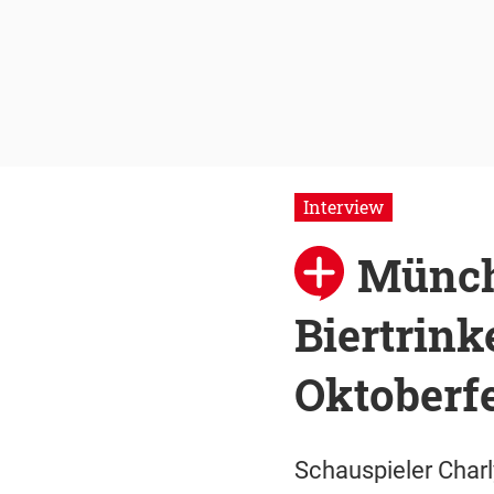
Interview
Münch
Biertrink
Oktoberf
Schauspieler Charl