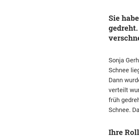
Sie habe
gedreht
verschne
Sonja Gerha
Schnee lie
Dann wurde
verteilt w
früh gedre
Schnee. Da
Ihre Rol