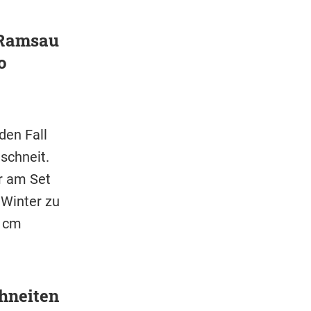
 Ramsau
o
den Fall
schneit.
r am Set
Winter zu
0 cm
chneiten