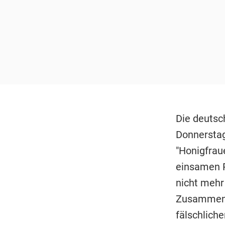
Die deutsc
Donnerstag
"Honigfraue
einsamen 
nicht mehr
Zusammen m
fälschliche