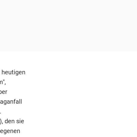
 heutigen
m",
ber
aganfall
.
, den sie
elegenen