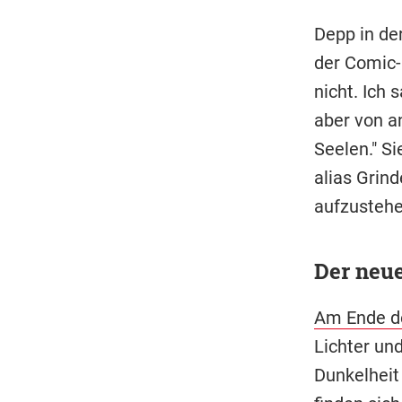
Depp in de
der Comic-
nicht. Ich 
aber von a
Seelen." Si
alias Grin
aufzustehe
Der neue
Am Ende de
Lichter un
Dunkelheit 