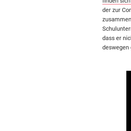
finden sic
der zur Co
zusammen 
Schulunter
dass er ni
deswegen 