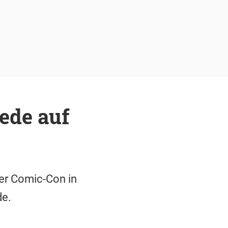
ede auf
der Comic-Con in
de.