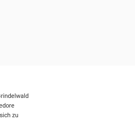
Grindelwald
edore
sich zu