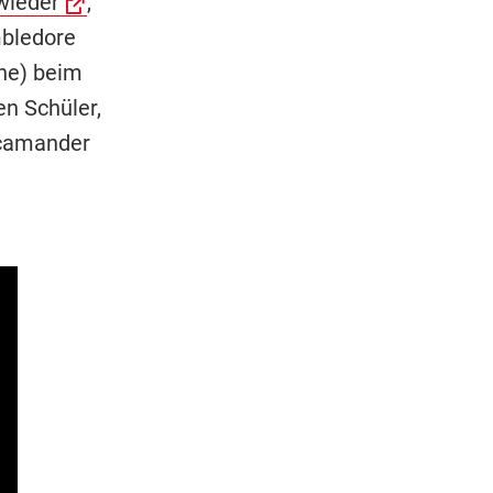
wieder
,
mbledore
ne) beim
n Schüler,
Scamander