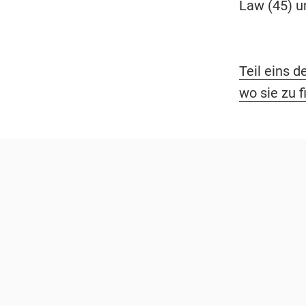
Law (45) un
Teil eins d
wo sie zu f