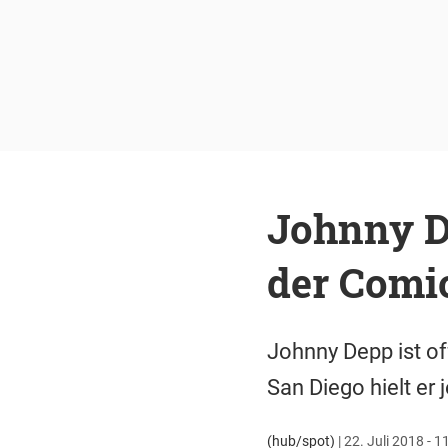
Johnny D
der Comi
Johnny Depp ist of
San Diego hielt er 
(hub/spot)
|
22. Juli 2018 - 1