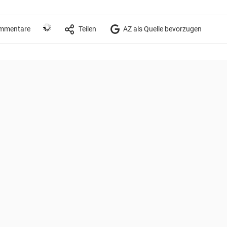
mmentare
Teilen
AZ als Quelle bevorzugen