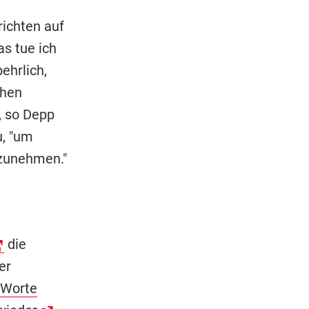
richten auf
as tue ich
ehrlich,
chen
, so Depp
u, "um
nzunehmen."
die
er
 Worte