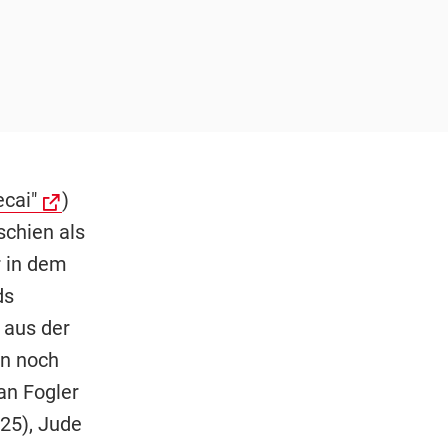
cai"
)
schien als
r in dem
ds
e aus der
en noch
an Fogler
(25), Jude