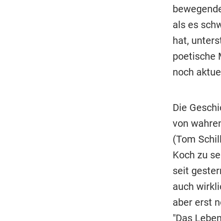
bewegendes
als es sch
hat, unter
poetische 
noch aktue
Die Geschic
von wahren
(Tom Schill
Koch zu se
seit gester
auch wirkl
aber erst 
"Das Leben