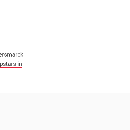
nersmarck
pstars in