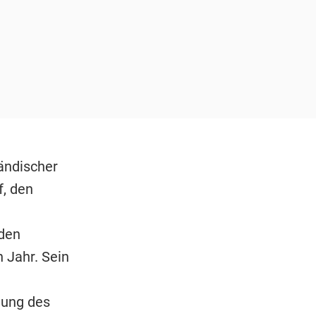
ländischer
f, den
 den
 Jahr. Sein
tung des