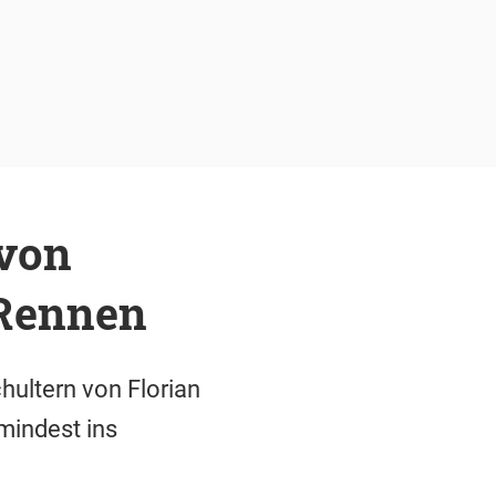
 von
-Rennen
ultern von Florian
mindest ins