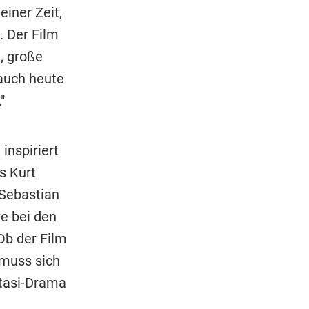
iner Zeit,
. Der Film
, große
 auch heute
"
inspiriert
s Kurt
 Sebastian
e bei den
Ob der Film
 muss sich
Stasi-Drama