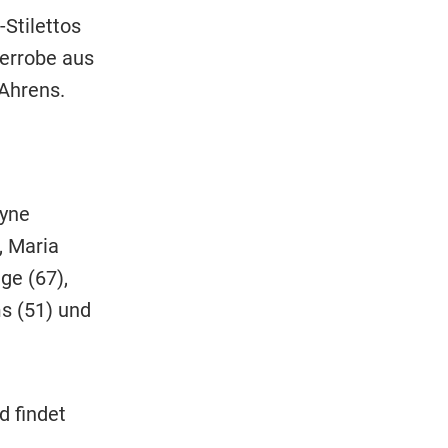
-Stilettos
zerrobe aus
 Ahrens.
ayne
, Maria
ge (67),
s (51) und
d findet