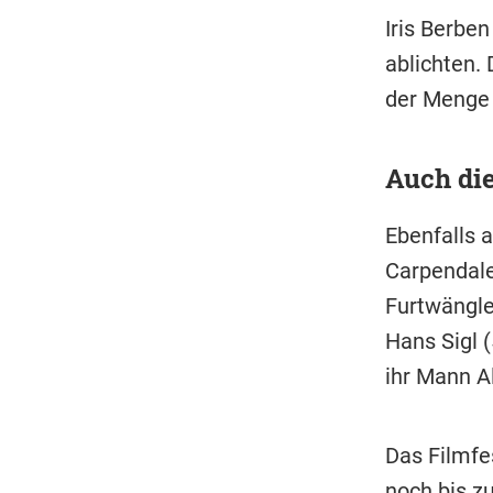
Iris Berben
ablichten. 
der Menge h
Auch di
Ebenfalls 
Carpendale
Furtwängle
Hans Sigl 
ihr Mann A
Das Filmfe
noch bis zu