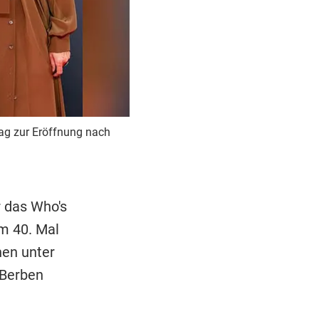
itag zur Eröffnung nach
 das Who's
m 40. Mal
nen unter
s Berben