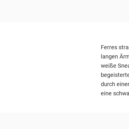
Ferres str
langen Ärm
weiße Snea
begeisterte
durch einen
eine schwa