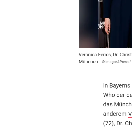
Veronica Ferres, Dr. Chris
München.
© imago/APress / 
In Bayerns
Who der d
das
Münchn
anderem
V
(72), Dr.
Ch