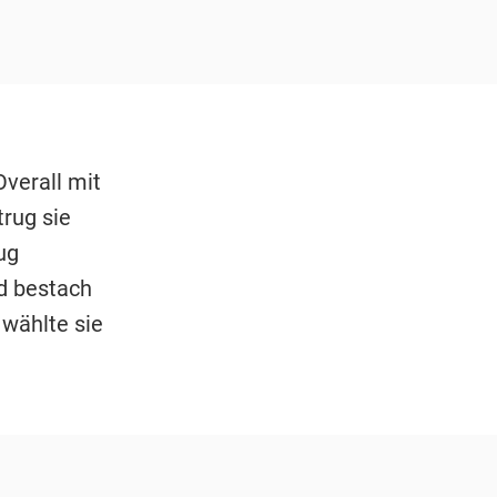
verall mit
trug sie
ug
id bestach
 wählte sie