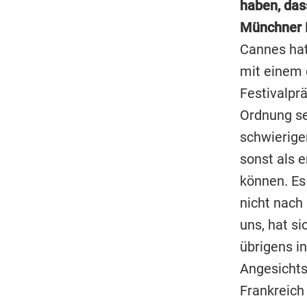
haben, das
Münchner F
Cannes hat
mit einem 
Festivalprä
Ordnung sei
schwierige
sonst als 
können. Es
nicht nac
uns, hat si
übrigens i
Angesichts
Frankreich