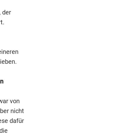
 der
t.
eineren
ieben.
en
war von
ber nicht
ese dafür
die