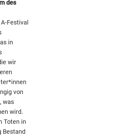
um des
 A-Festival
s
as in
s
ie wir
ieren
eter*innen
ngig von
t, was
hen wird.
n Toten in
g Bestand