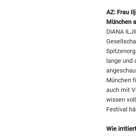
AZ: Frau Il
München a
DIANA ILJI
Gesellscha
Spitzenorg
lange und 
angeschaut
München fü
auch mit Vi
wissen vol
Festival h
Wie irritie