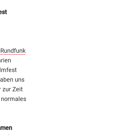
est
 Rundfunk
rien
lmfest
haben uns
 zur Zeit
n normales
ommen