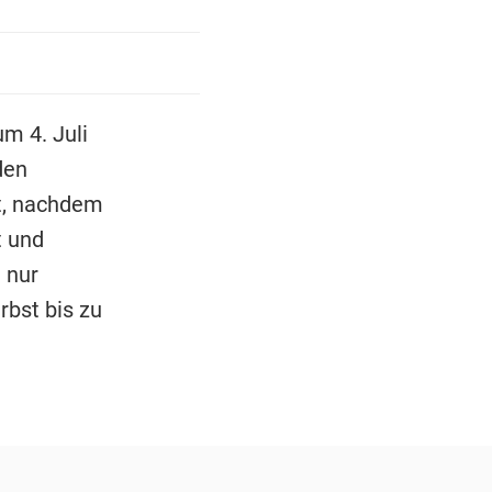
m 4. Juli
den
t, nachdem
t und
 nur
bst bis zu