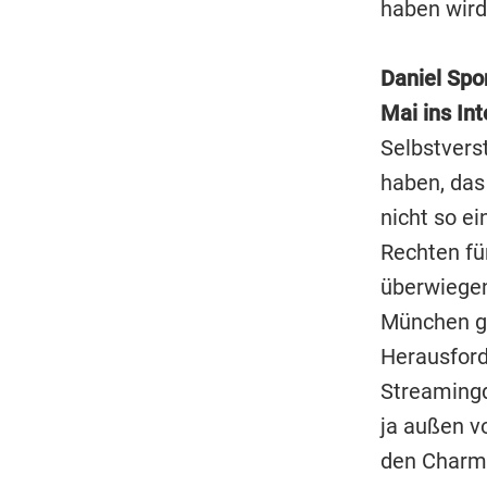
haben wird
Daniel Spo
Mai ins In
Selbstvers
haben, das 
nicht so e
Rechten fü
überwiegen
München ge
Herausford
Streamingd
ja außen v
den Charme