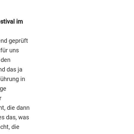
stival im
end geprüft
 für uns
 den
nd das ja
führung in
ige
r
t, die dann
es das, was
ht, die