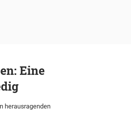
en: Eine
edig
nen herausragenden