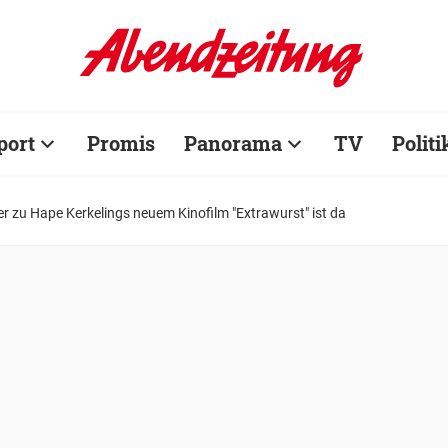
port
Promis
Panorama
TV
Politi
ler zu Hape Kerkelings neuem Kinofilm "Extrawurst" ist da