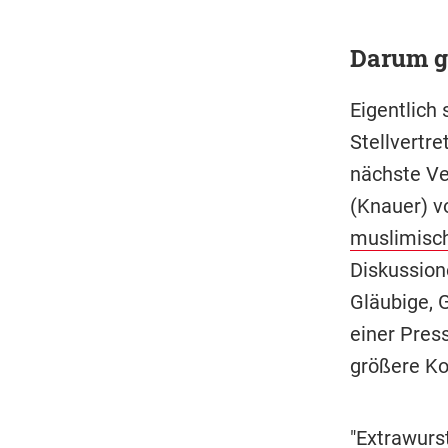
Darum ge
Eigentlich 
Stellvertre
nächste Ve
(Knauer) vo
muslimisc
Diskussion
Gläubige, 
einer Press
größere Kon
"Extrawurs