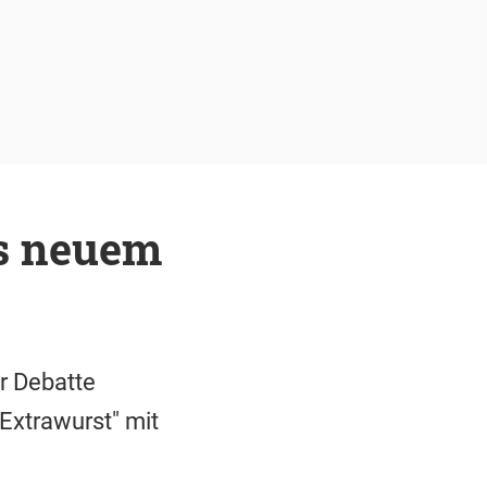
gs neuem
er Debatte
"Extrawurst" mit