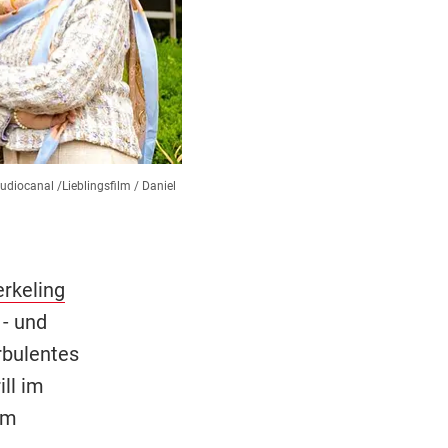
udiocanal /Lieblingsfilm / Daniel
rkeling
 - und
rbulentes
ll im
em