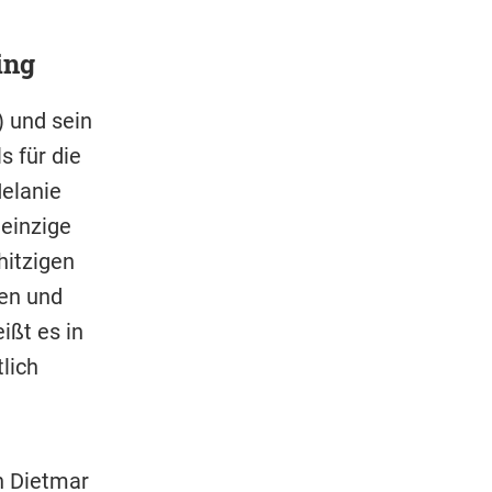
ing
) und sein
s für die
elanie
 einzige
hitzigen
ten und
ißt es in
lich
n Dietmar