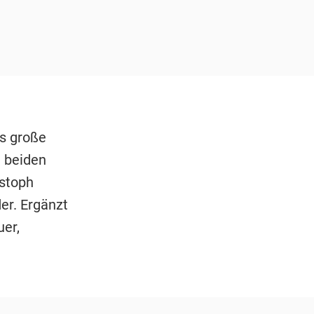
s große
e beiden
stoph
er. Ergänzt
er,