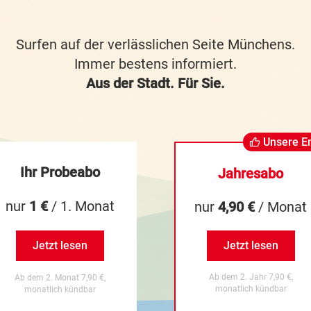
Surfen auf der verlässlichen Seite Münchens.
Immer bestens informiert.
Aus der Stadt. Für Sie.
Unsere E
Ihr Probeabo
Jahresabo
nur
1 €
/ 1. Monat
nur
4,90 €
/ Monat
Jetzt lesen
Jetzt lesen
Ab dem 2. Jahr 7,90 €,
Ab dem 2. Monat 7,90 €,
monatlich kündbar
monatlich kündbar