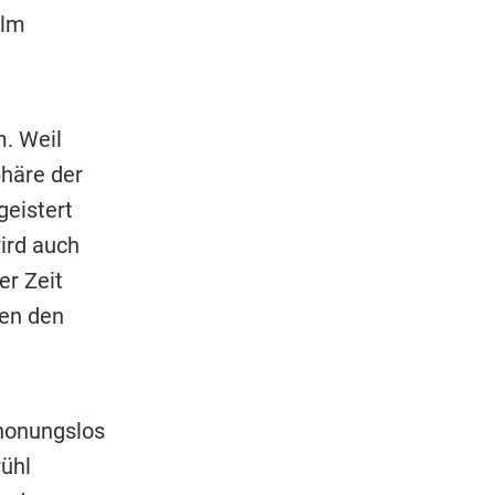
ilm
m. Weil
häre der
geistert
ird auch
er Zeit
ren den
chonungslos
rühl