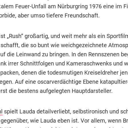
talem Feuer-Unfall am Nürburgring 1976 eine im F
rbide, aber umso tiefere Freundschaft.
st „Rush” großartig, und weit mehr als ein Sportfil
schafft, die so bunt wie weichgezeichnete Atmosp
auf die Leinwand zu bringen. In den Rennszenen be
ank irrer Schnittfolgen und Kameraschwenks und w
packen, denen die todesmutigen Kreiseldreher jen
liegen. Auf eine oscarverdächtige Ebene katapultie
rst die bestens aufgelegten Hauptdarsteller.
l
spielt Lauda detailverliebt, selbstironisch und s
t gegenüber, wie Lauda eben ist. Vor allem, wenn B