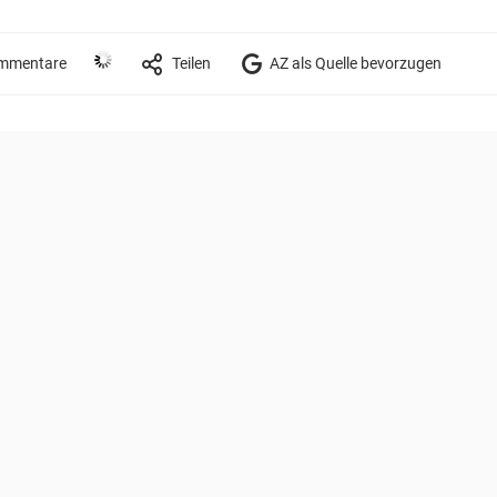
mmentare
Teilen
AZ als Quelle bevorzugen