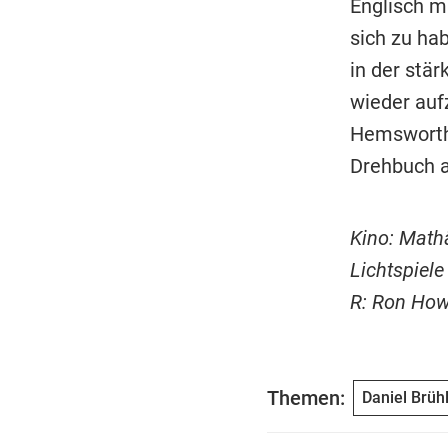
Englisch m
sich zu ha
in der stä
wieder aufz
Hemsworth 
Drehbuch a
Kino: Mathä
Lichtspiele
R: Ron How
Themen:
Daniel Brüh