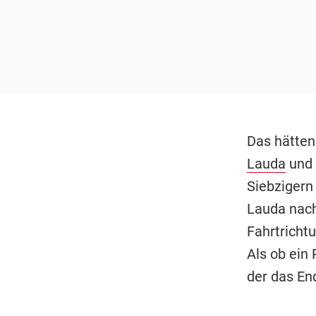
Das hätten 
Lauda
und 
Siebzigern
Lauda nach
Fahrtricht
Als ob ein
der das En