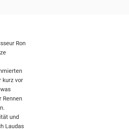
isseur Ron
tze
chmierten
r kurz vor
etwas
er Rennen
n.
ität und
ch Laudas