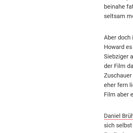
beinahe fa
seltsam mo
Aber doch i
Howard es 
Siebziger 
der Film d
Zuschauer 
eher fern 
Film aber e
Daniel Brüh
sich selbs