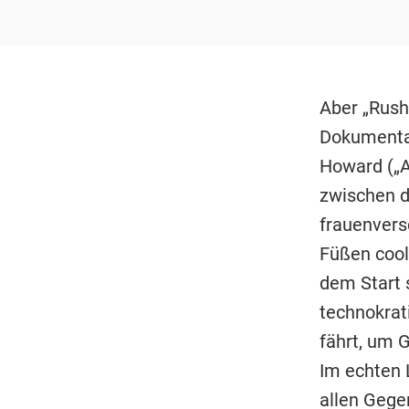
Aber „Rush 
Dokumentat
Howard („A
zwischen d
frauenvers
Füßen coole
dem Start 
technokrati
fährt, um 
Im echten 
allen Gege