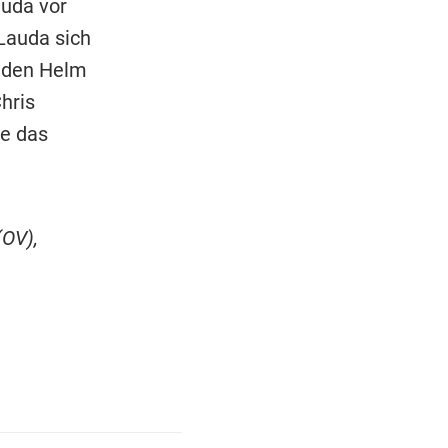
auda vor
Lauda sich
l den Helm
hris
ie das
(OV),