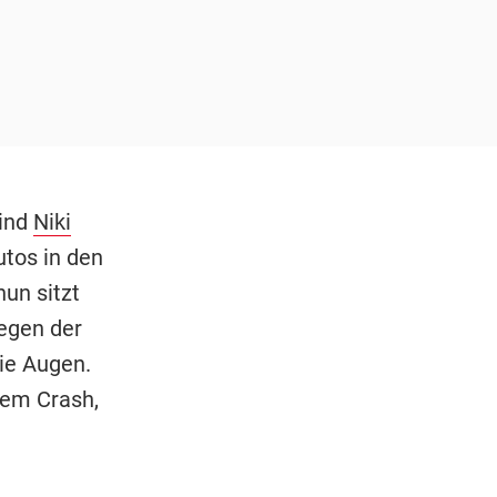
sind
Niki
tos in den
un sitzt
egen der
die Augen.
nem Crash,