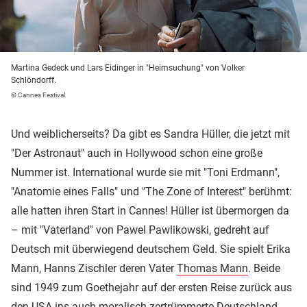
Martina Gedeck und Lars Eidinger in "Heimsuchung" von Volker
Schlöndorff.
© Cannes Festival
Und weiblicherseits? Da gibt es Sandra Hüller, die jetzt mit
"Der Astronaut" auch in Hollywood schon eine große
Nummer ist. International wurde sie mit "Toni Erdmann",
"Anatomie eines Falls" und "The Zone of Interest" berühmt:
alle hatten ihren Start in Cannes! Hüller ist übermorgen da
– mit "Vaterland" von Pawel Pawlikowski, gedreht auf
Deutsch mit überwiegend deutschem Geld. Sie spielt Erika
Mann, Hanns Zischler deren Vater
Thomas Mann
. Beide
sind 1949 zum Goethejahr auf der ersten Reise zurück aus
den USA ins auch moralisch zertrümmerte Deutschland.