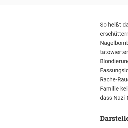
So heißt da
erschütter
Nagelbombe
tätowierte
Blondierun
Fassungslo
Rache-Raus
Familie ke
dass Nazi-
Darstell