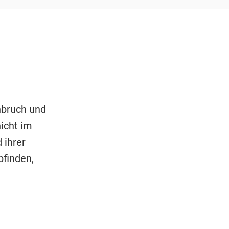
n
nbruch und
icht im
 ihrer
pfinden,