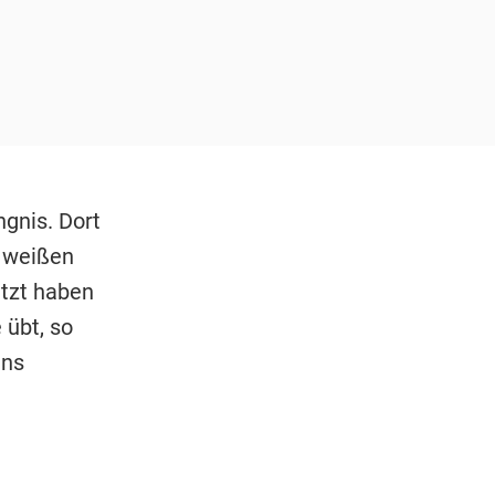
gnis. Dort
n weißen
etzt haben
 übt, so
ins