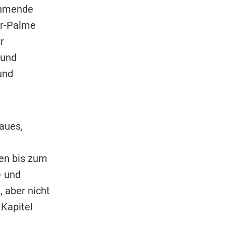
nehmende
er-Palme
r
 und
und
aues,
ken bis zum
- und
 aber nicht
 Kapitel