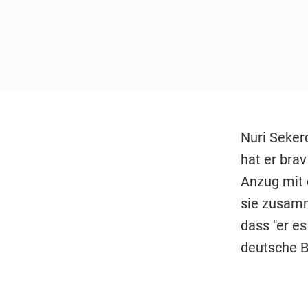
Nuri Seker
hat er bra
Anzug mit 
sie zusamm
dass "er es
deutsche B