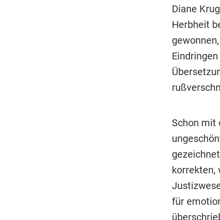
Diane Krug
Herbheit be
gewonnen, 
Eindringen
Übersetzun
rußverschmi
Schon mit 
ungeschönt
gezeichnet
korrekten, 
Justizwese
für emotion
überschrie