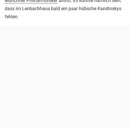
Münchner Philharmoniker
antritt. Es könnte nämlich sein,
dass im Lenbachhaus bald ein paar hübsche Kandinskys
fehlen.