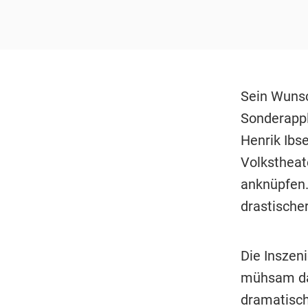
Sein Wunsc
Sonderappl
Henrik Ibs
Volkstheat
anknüpfen.
drastische
Die Inszen
mühsam dah
dramatisch