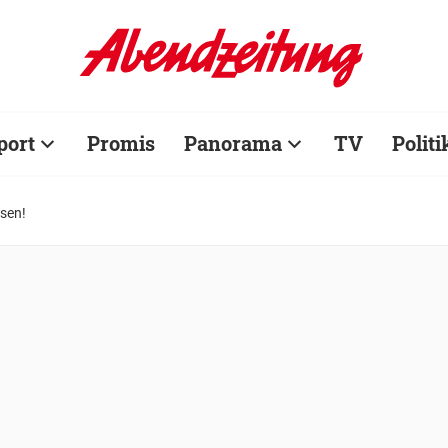
port
Promis
Panorama
TV
Politi
esen!