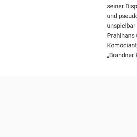
seiner Disp
und pseudo
unspielbar 
Prahlhans 
Komödiante
„Brandner K