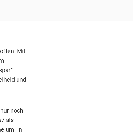
offen. Mit
im
spar“
elheld und
 nur noch
7 als
ne um. In