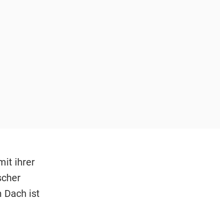
it ihrer
scher
 Dach ist