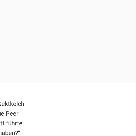
Sektkelch
ge Peer
t führte,
 haben?“