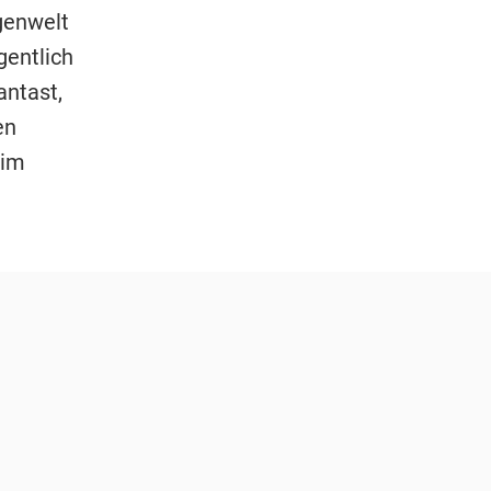
agenwelt
entlich
antast,
en
 im