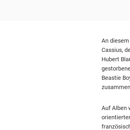
An diesem 
Cassius, d
Hubert Bla
gestorbene
Beastie Bo
zusammeng
Auf Alben w
orientiert
französis