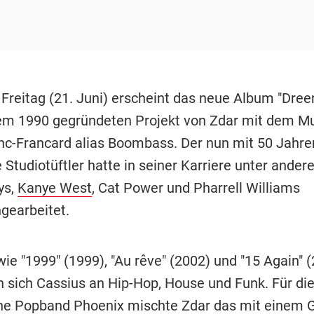
Freitag (21. Juni) erscheint das neue Album "Dre
em 1990 gegründeten Projekt von Zdar mit dem Mu
nc-Francard alias Boombass. Der nun mit 50 Jahre
 Studiotüftler hatte in seiner Karriere unter ande
ys,
Kanye West
, Cat Power und Pharrell Williams
earbeitet.
ie "1999" (1999), "Au rêve" (2002) und "15 Again" 
en sich Cassius an Hip-Hop, House und Funk. Für di
che Popband Phoenix mischte Zdar das mit einem