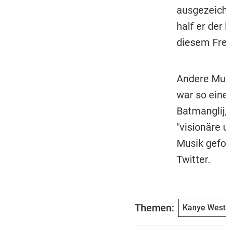
ausgezeich
half er der
diesem Fre
Andere Mus
war so ein
Batmanglij
"visionäre
Musik gefo
Twitter.
Themen:
Kanye West