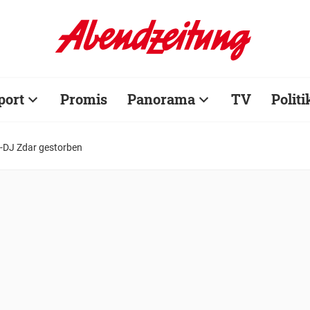
port
Promis
Panorama
TV
Politi
r-DJ Zdar gestorben