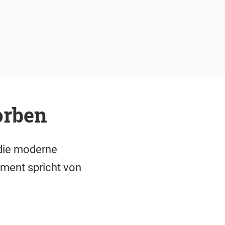
orben
 die moderne
ement spricht von