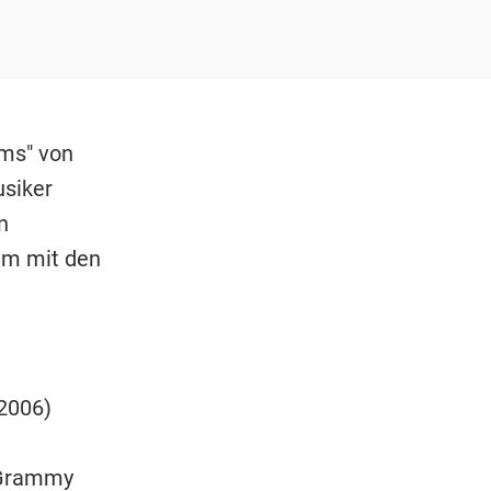
ems" von
siker
n
rem mit den
(2006)
e
 Grammy