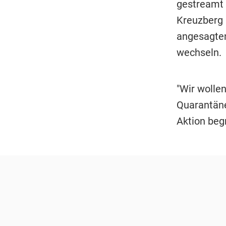
gestreamt 
Kreuzberg 
angesagten
wechseln.
"Wir wolle
Quarantäne
Aktion begr