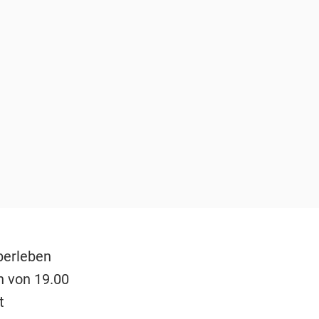
berleben
n von 19.00
t