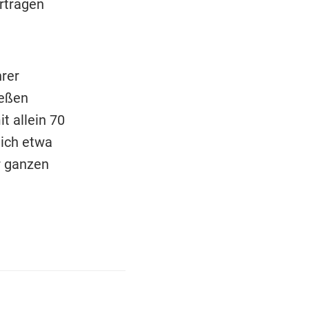
rträgen
hrer
ießen
t allein 70
lich etwa
r ganzen