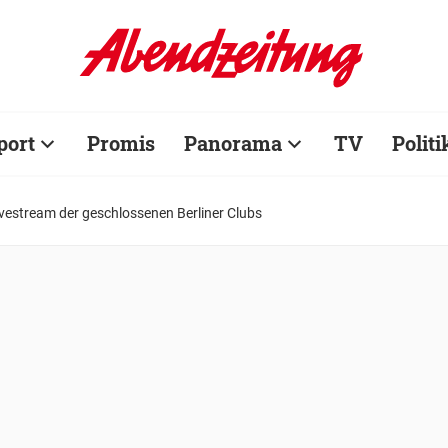
port
Promis
Panorama
TV
Politi
ivestream der geschlossenen Berliner Clubs