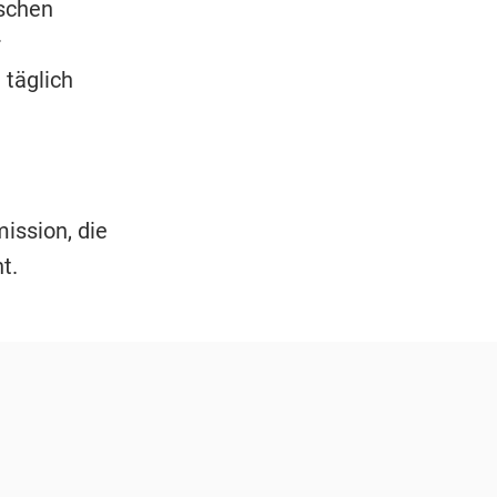
schen
r
 täglich
ission, die
t.