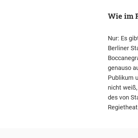
Wie im R
Nur: Es gi
Berliner S
Boccanegra
genauso au
Publikum um
nicht weiß,
des von St
Regietheat