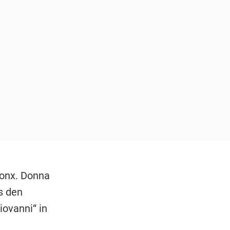
ronx. Donna
s den
iovanni“ in