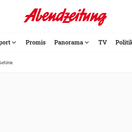
port
Promis
Panorama
TV
Politi
 Gefühle