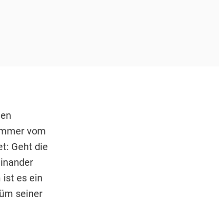
den
Sommer vom
t: Geht die
einander
ist es ein
tüm seiner