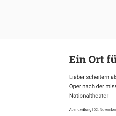
Ein Ort f
Lieber scheitern a
Oper nach der mis
Nationaltheater
Abendzeitung
|
02. November 