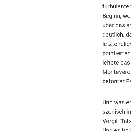
turbulente
Beginn, wen
über das s
deutlich, 
letztendli
pointierte
leitete da
Monteverdi
betonter F
Und was ebe
szenisch i
Vergil. Tat
Und es ist 