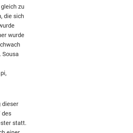
gleich zu
, die sich
 wurde
ner wurde
 schwach
. Sousa
pi,
 dieser
 des
ster statt.
ch einer