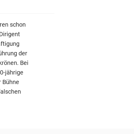
ren schon
Dirigent
äftigung
ührung der
krönen. Bei
0-jährige
r Bühne
falschen