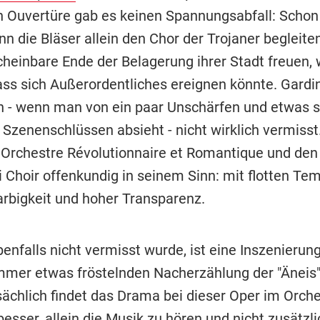
n Ouvertüre gab es keinen Spannungsabfall: Schon 
n die Bläser allein den Chor der Trojaner begleiten
cheinbare Ende der Belagerung ihrer Stadt freuen,
dass sich Außerordentliches ereignen könnte. Gardi
ch - wenn man von ein paar Unschärfen und etwas
n Szenenschlüssen absieht - nicht wirklich vermisst
s Orchestre Révolutionnaire et Romantique und den
 Choir offenkundig in seinem Sinn: mit flotten Tem
arbigkeit und hoher Transparenz.
nfalls nicht vermisst wurde, ist eine Inszenierung
mmer etwas fröstelnden Nacherzählung der "Äneis"
sächlich findet das Drama bei dieser Oper im Orche
besser, allein die Musik zu hören und nicht zusätzli