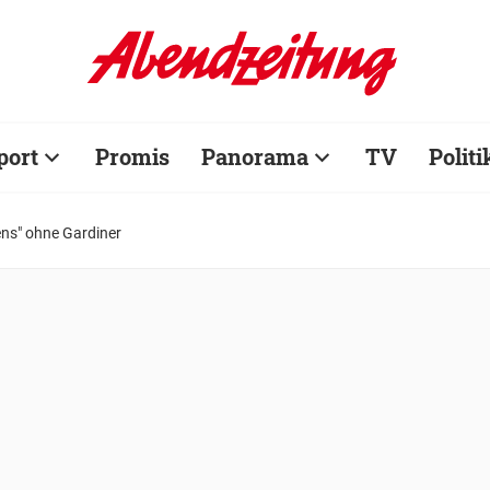
port
Promis
Panorama
TV
Politi
ens" ohne Gardiner