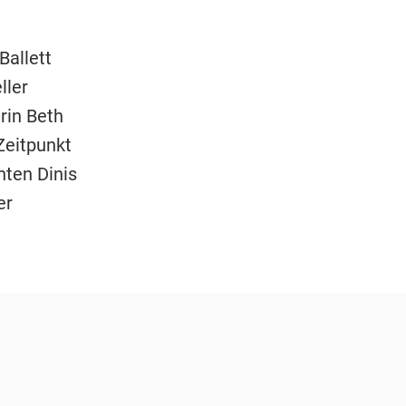
Ballett
ller
rin Beth
Zeitpunkt
nten Dinis
er