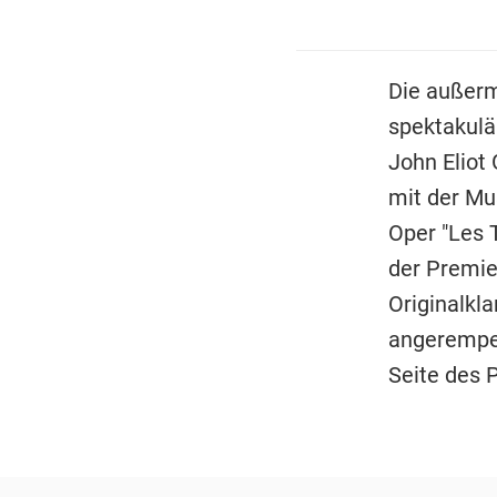
Die außerm
spektakulä
John Eliot 
mit der Mu
Oper "Les T
der Premie
Originalkl
angerempel
Seite des 