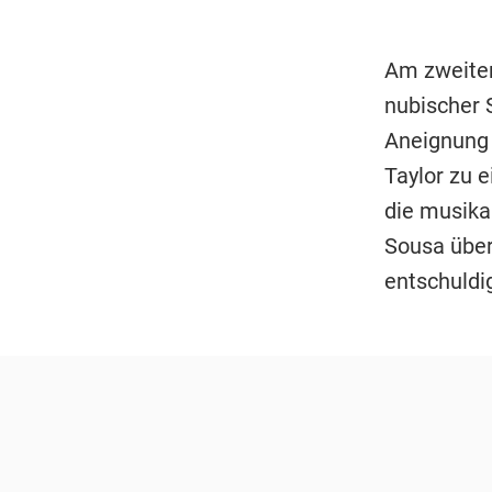
Am zweiten
nubischer 
Aneignung 
Taylor zu 
die musika
Sousa über
entschuldig