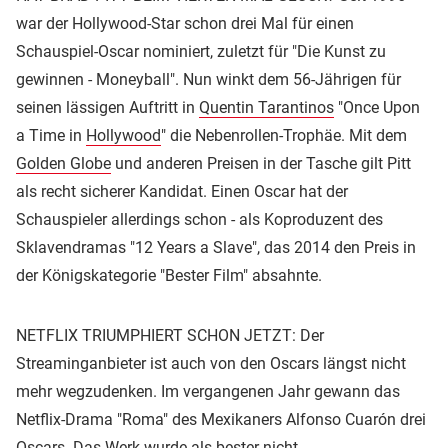
war der Hollywood-Star schon drei Mal für einen
Schauspiel-Oscar nominiert, zuletzt für "Die Kunst zu
gewinnen - Moneyball". Nun winkt dem 56-Jährigen für
seinen lässigen Auftritt in
Quentin Tarantinos
"Once Upon
a Time in
Hollywood
" die Nebenrollen-Trophäe. Mit dem
Golden Globe
und anderen Preisen in der Tasche gilt Pitt
als recht sicherer Kandidat. Einen Oscar hat der
Schauspieler allerdings schon - als Koproduzent des
Sklavendramas "12 Years a Slave", das 2014 den Preis in
der Königskategorie "Bester Film" absahnte.
NETFLIX TRIUMPHIERT SCHON JETZT: Der
Streaminganbieter ist auch von den Oscars längst nicht
mehr wegzudenken. Im vergangenen Jahr gewann das
Netflix-Drama "Roma" des Mexikaners Alfonso Cuarón drei
Oscars. Das Werk wurde als bester nicht-