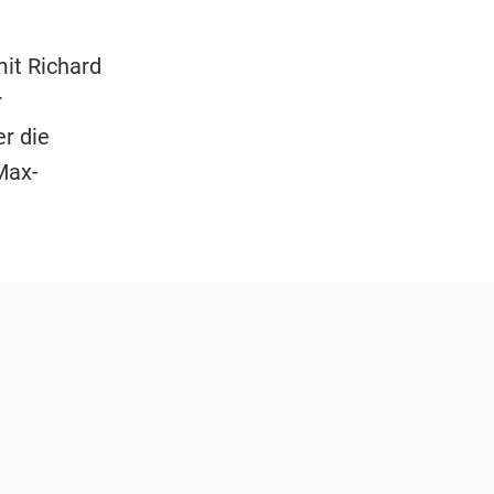
it Richard
r
r die
Max-