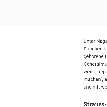
Unter Naga
Daneben ha
geborene u
Generalmus
wenig Reper
machen“, e
und mit we
Strauss