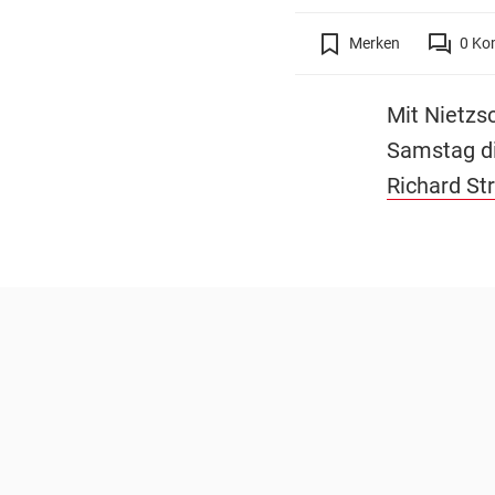
Merken
0
Ko
Mit Nietzs
Samstag di
Richard St