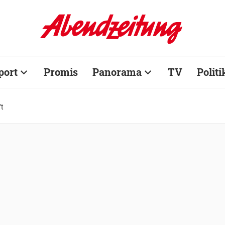
port
Promis
Panorama
TV
Politi
ft