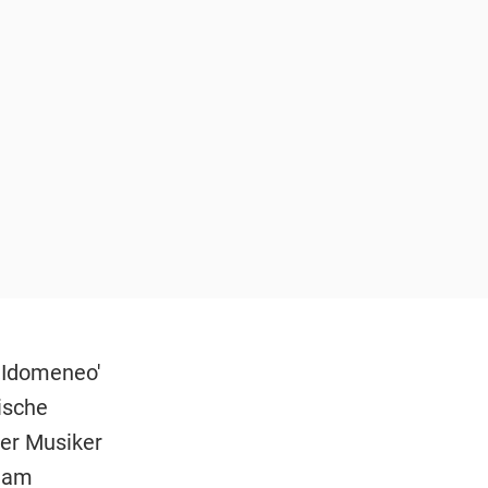
 ,Idomeneo'
ische
ner Musiker
e am