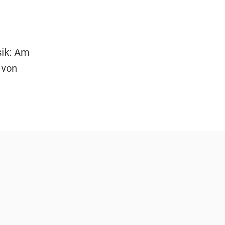
sik: Am
 von