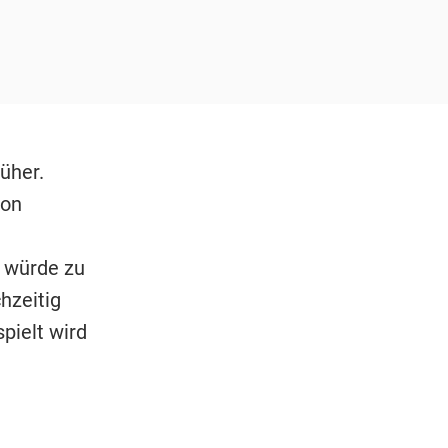
üher.
ton
r würde zu
chzeitig
pielt wird