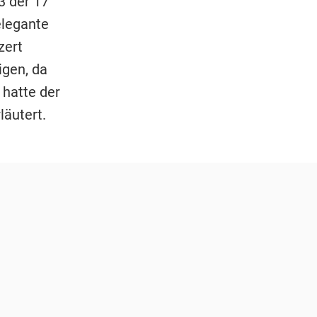
3 der 17
elegante
zert
igen, da
 hatte der
äutert.