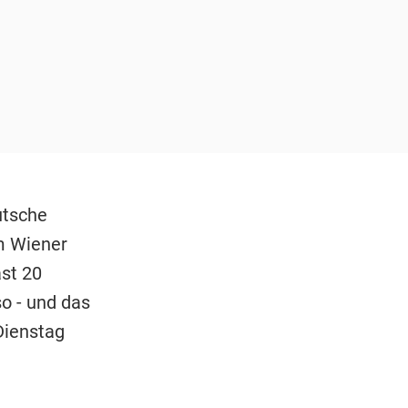
utsche
m Wiener
ast 20
o - und das
Dienstag