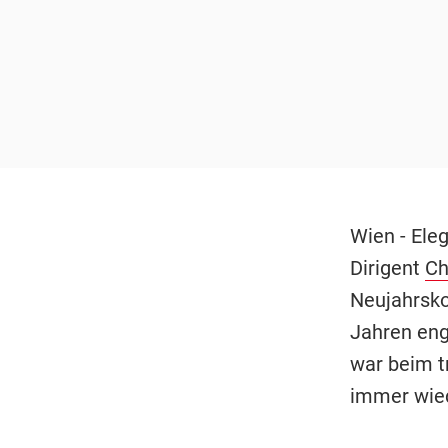
Wien - Eleg
Dirigent
Ch
Neujahrskon
Jahren eng
war beim t
immer wied