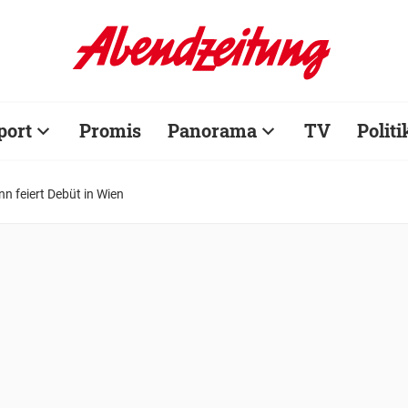
port
Promis
Panorama
TV
Politi
nn feiert Debüt in Wien