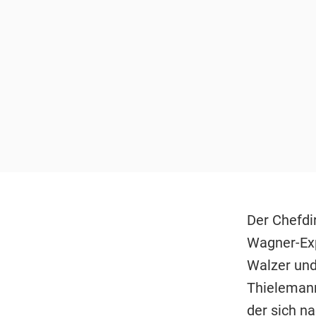
Der Chefdi
Wagner-Exp
Walzer und
Thielemann
der sich n