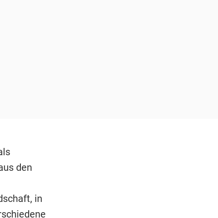
als
aus den
schaft, in
rschiedene