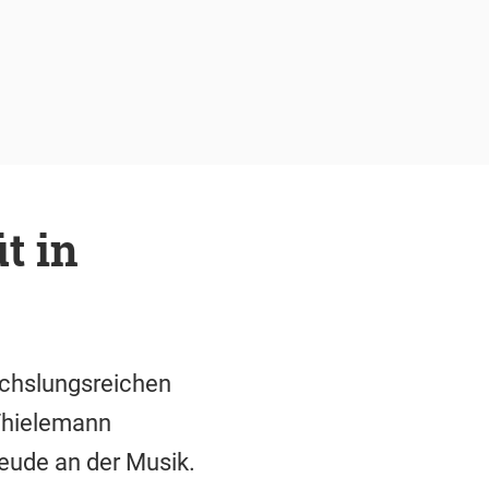
t in
echslungsreichen
 Thielemann
reude an der Musik.