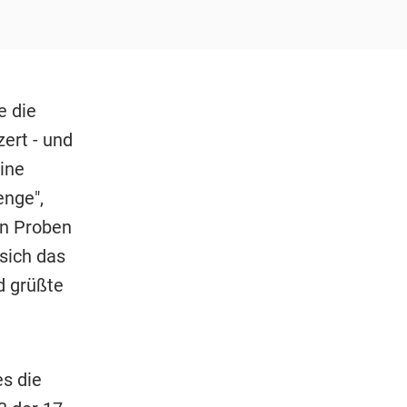
e die
ert - und
ine
enge",
en Proben
sich das
d grüßte
s die