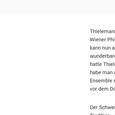
Thielemann
Wiener Phi
kann nun au
wunderbare
hatte Thie
habe man a
Ensemble m
vor dem Do
Der Schwer