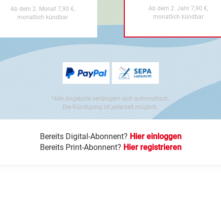
Ab dem 2. Jahr 7,90 €,
Ab dem 2. Monat 7,90 €,
monatlich kündbar
monatlich kündbar
*Alle Angebote verlängern sich automatisch.
Die Kündigung ist jederzeit möglich.
Bereits Digital-Abonnent?
Hier einloggen
Bereits Print-Abonnent?
Hier registrieren