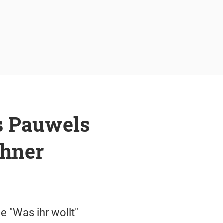
es Pauwels
chner
 "Was ihr wollt"