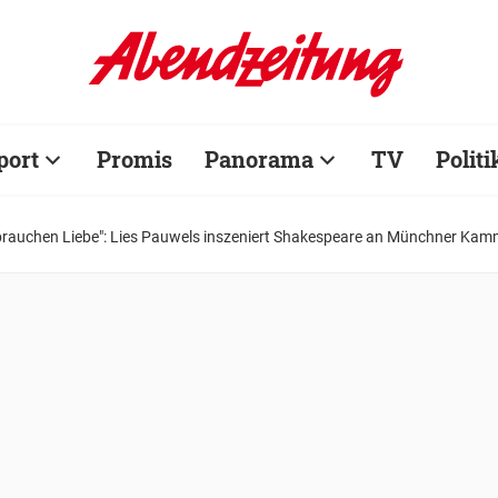
port
Promis
Panorama
TV
Politi
e brauchen Liebe": Lies Pauwels inszeniert Shakespeare an Münchner Kam