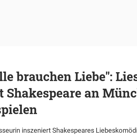
lle brauchen Liebe": Li
rt Shakespeare an Mün
pielen
sseurin inszeniert Shakespeares Liebeskomödie