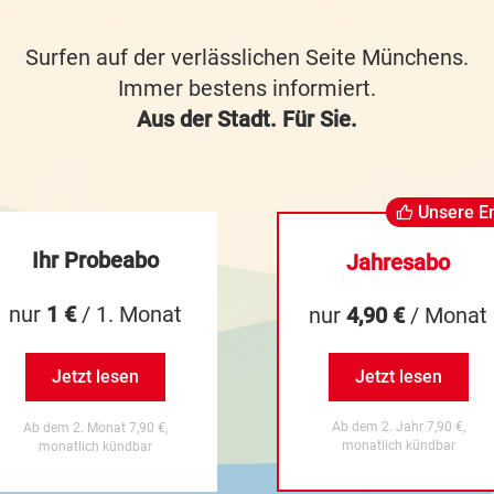
Surfen auf der verlässlichen Seite Münchens.
Immer bestens informiert.
Aus der Stadt. Für Sie.
Unsere E
Ihr Probeabo
Jahresabo
nur
1 €
/ 1. Monat
nur
4,90 €
/ Monat
Jetzt lesen
Jetzt lesen
Ab dem 2. Jahr 7,90 €,
Ab dem 2. Monat 7,90 €,
monatlich kündbar
monatlich kündbar