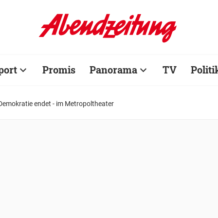
port
Promis
Panorama
TV
Politi
Demokratie endet - im Metropoltheater