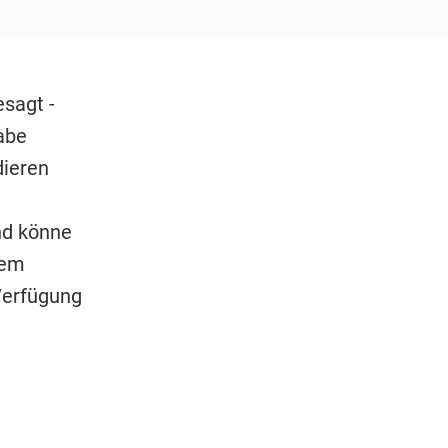
sagt -
abe
dieren
nd könne
dem
Verfügung