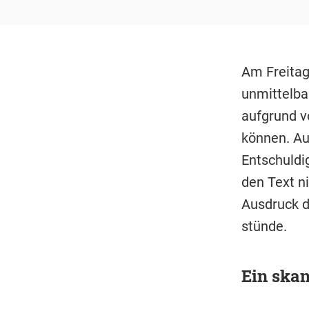
Am Freitag
unmittelba
aufgrund v
können. Au
Entschuldi
den Text n
Ausdruck d
stünde.
Ein ska