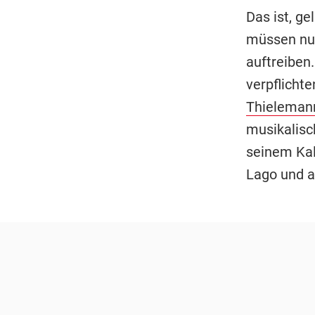
Das ist, g
müssen nun
auftreiben.
verpflichte
Thieleman
musikalisch
seinem Kale
Lago und a