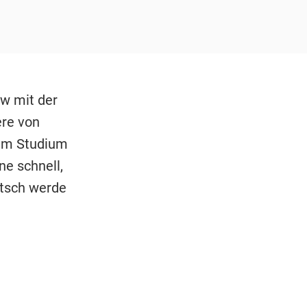
ew mit der
ere von
dem Studium
ne schnell,
utsch werde