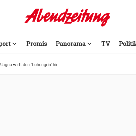
port
Promis
Panorama
TV
Politi
lagna wirft den "Lohengrin" hin