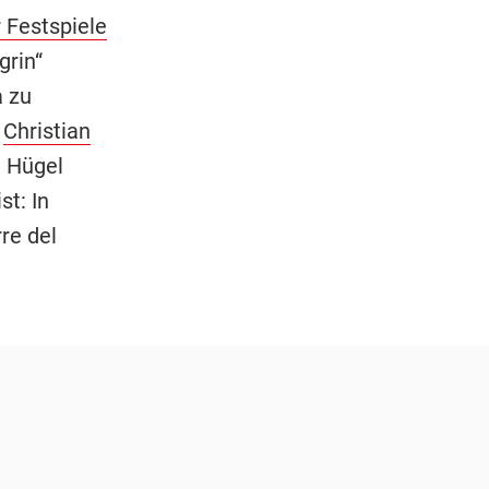
 Festspiele
grin“
a zu
r
Christian
 Hügel
st: In
re del