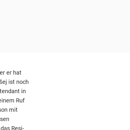
er er hat
šej ist noch
tendant in
 einem Ruf
son mit
ssen
 das Resi-