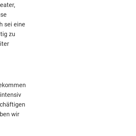
eater,
ese
h sei eine
tig zu
iter
 bekommen
intensiv
schäftigen
ben wir