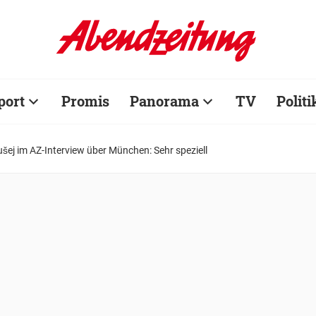
port
Promis
Panorama
TV
Politi
šej im AZ-Interview über München: Sehr speziell