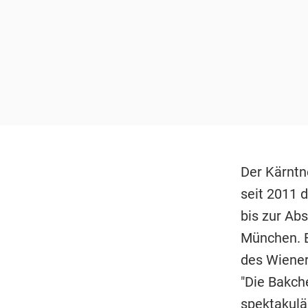
Der Kärntn
seit 2011 
bis zur Ab
München. E
des Wiener
"Die Bakche
spektakulä