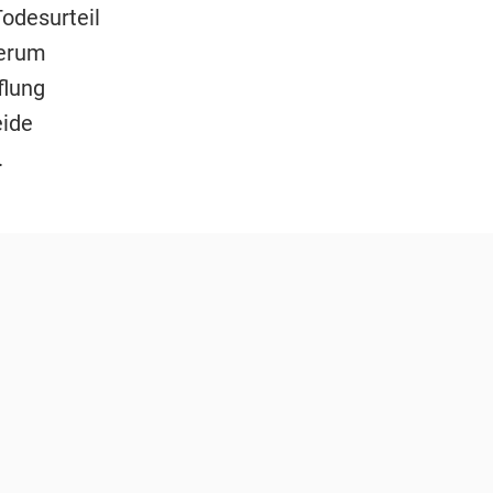
Todesurteil
derum
flung
eide
.