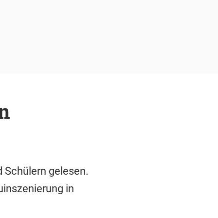
n
d Schülern gelesen.
uinszenierung in