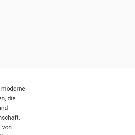
ne moderne
n, die
and
nschaft,
n von