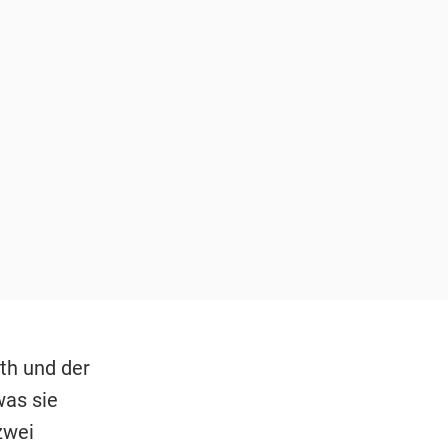
th und der
was sie
zwei