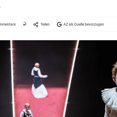
r
mmentare
Teilen
AZ als Quelle bevorzugen