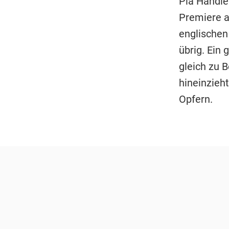
Pia Händler
Premiere a
englischen 
übrig. Ein
gleich zu 
hineinzieh
Opfern.