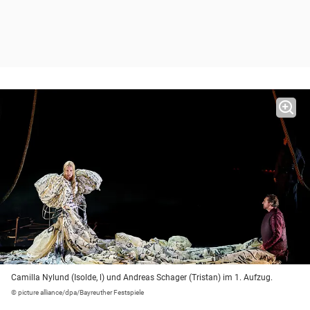
Camilla Nylund (Isolde, l) und Andreas Schager (Tristan) im 1. Aufzug.
© picture alliance/dpa/Bayreuther Festspiele