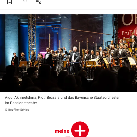
Aigul Akhmetshina, Piotr Beczala und das Bayerische Staatsorchester
im Passionstheater.
© Geoffroy Schied