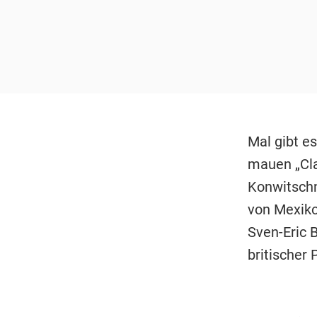
Mal gibt e
mauen „Cla
Konwitschn
von Mexiko
Sven-Eric 
britischer