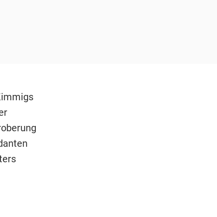
 Kimmigs
er
roberung
danten
ters