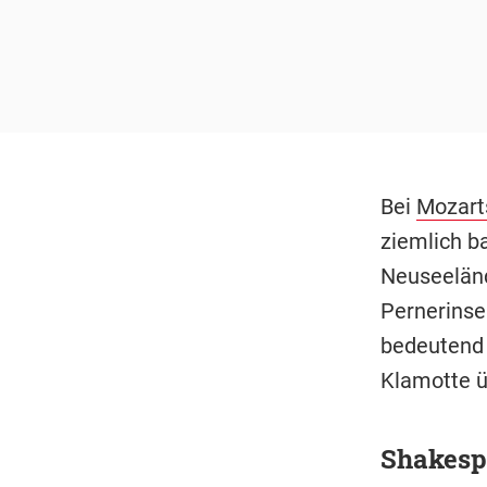
Bei
Mozart
ziemlich b
Neuseeländ
Pernerinse
bedeutend 
Klamotte ü
Shakespe