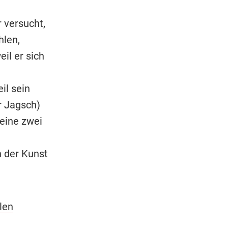
 versucht,
len,
il er sich
il sein
r Jagsch)
eine zwei
n der Kunst
len