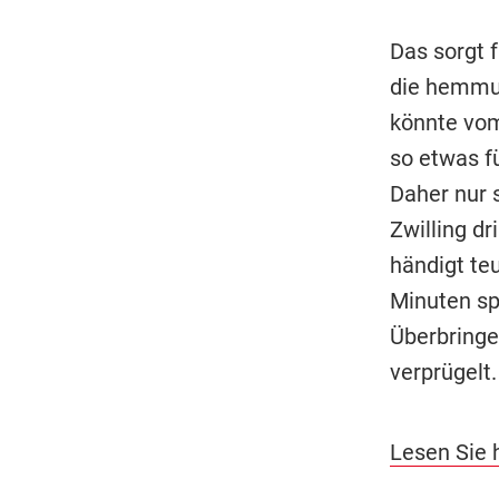
Das sorgt f
die hemmun
könnte vom
so etwas f
Daher nur 
Zwilling d
händigt te
Minuten sp
Überbringe
verprügelt.
Lesen Sie h