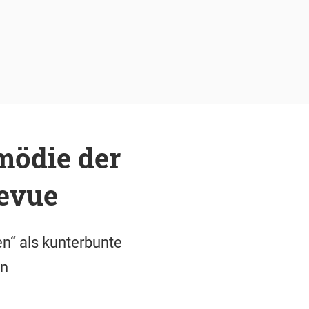
mödie der
Revue
n“ als kunterbunte
in