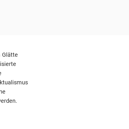
 Glätte
isierte
e
ektualismus
ne
werden.