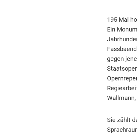
195 Mal ho
Ein Monume
Jahrhundert
Fassbaende
gegen jene
Staatsoper
Opernreper
Regiearbei
Wallmann, s
Sie zählt 
Sprachraum