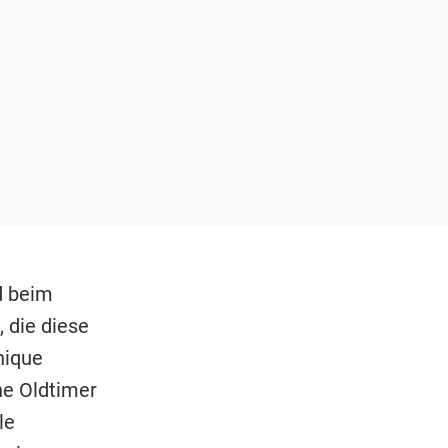
d beim
 die diese
nique
e Oldtimer
le