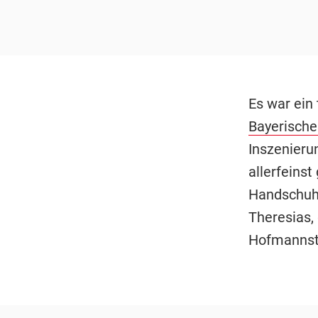
Es war ein 
Bayerische
Inszenieru
allerfeinst
Handschuhe
Theresias,
Hofmannsth