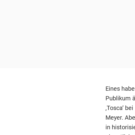
Eines habe
Publikum äu
,Tosca’ be
Meyer. Ab
in historis