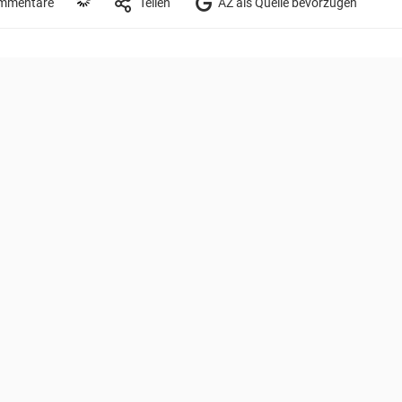
mmentare
Teilen
AZ als Quelle bevorzugen