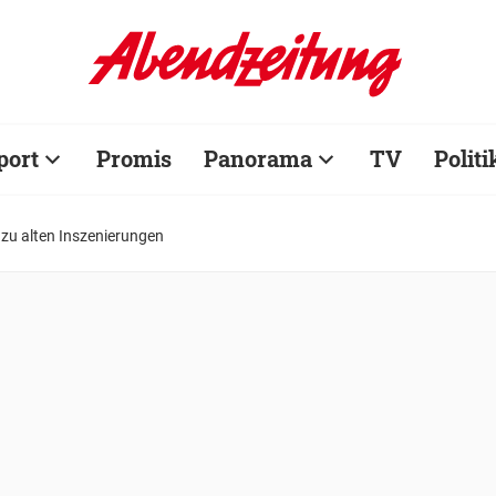
port
Promis
Panorama
TV
Politi
 zu alten Inszenierungen