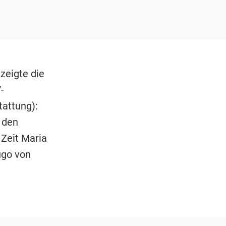
zeigte die
-
tattung):
u den
Zeit Maria
ugo von