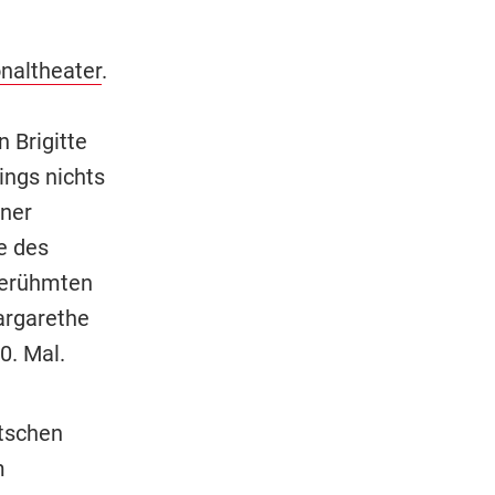
naltheater
.
 Brigitte
ings nichts
ener
e des
 berühmten
argarethe
0. Mal.
utschen
m