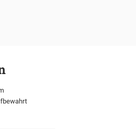
n
im
ufbewahrt