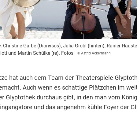
hristine Garbe (Dionysos), Julia Gröbl (hinten), Rainer Haustein
sioti und Martin Schülke (re). Fotos:
© Astrid Ackermann
Hitze hat auch dem Team der Theaterspiele Glyptot
emacht. Auch wenn es schattige Plätzchen im weit
er Glyptothek durchaus gibt, in den man vom König
Eingangstore und das angenehm kühle Foyer der Gl