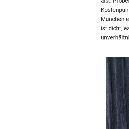
also Probe
Kostenpunk
München ei
ist dicht, 
unverhältn