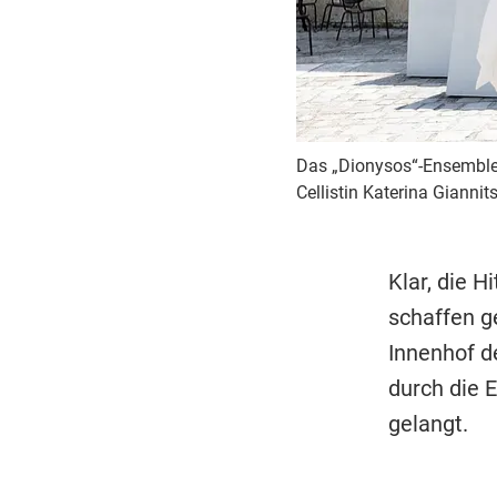
Das „Dionysos“-Ensemble: C
Cellistin Katerina Giannit
Klar, die 
schaffen g
Innenhof d
durch die 
gelangt.