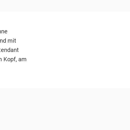
nne
und mit
tendant
m Kopf, am