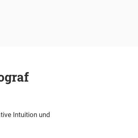
ograf
w
ive Intuition und