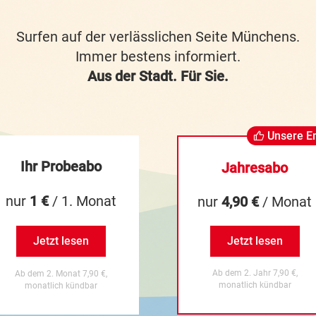
Surfen auf der verlässlichen Seite Münchens.
Immer bestens informiert.
Aus der Stadt. Für Sie.
Unsere E
Ihr Probeabo
Jahresabo
nur
1 €
/ 1. Monat
nur
4,90 €
/ Monat
Jetzt lesen
Jetzt lesen
Ab dem 2. Jahr 7,90 €,
Ab dem 2. Monat 7,90 €,
monatlich kündbar
monatlich kündbar