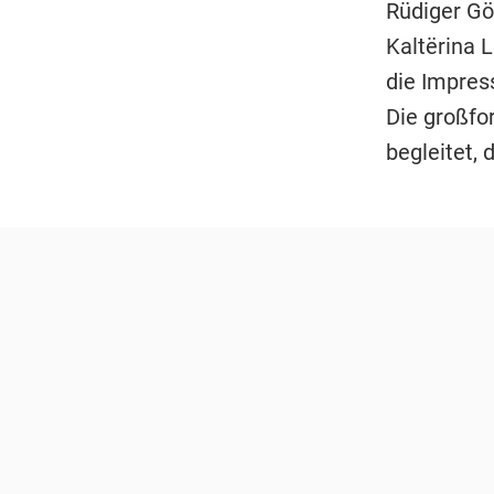
Rüdiger Gör
Kaltërina 
die Impress
Die großfo
begleitet, 