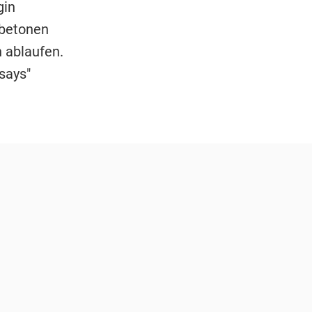
gin
 betonen
n ablaufen.
says"