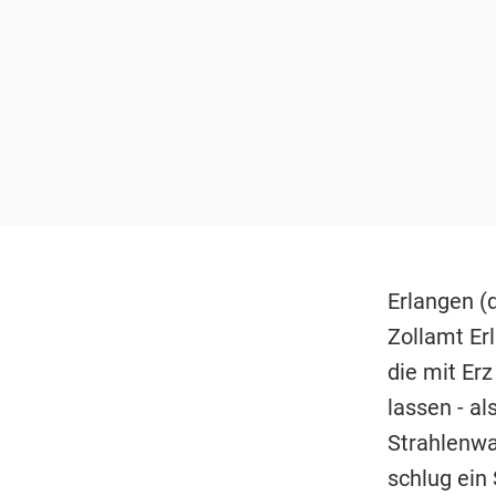
Erlangen (
Zollamt Er
die mit Er
lassen - al
Strahlenwa
schlug ein