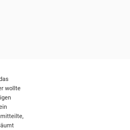
 das
r wollte
tigen
ein
itteilte,
räumt