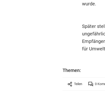
wurde.
Später stel
ungefährli
Empfänger 
für Umwelt 
Themen:
Teilen
0
Komm