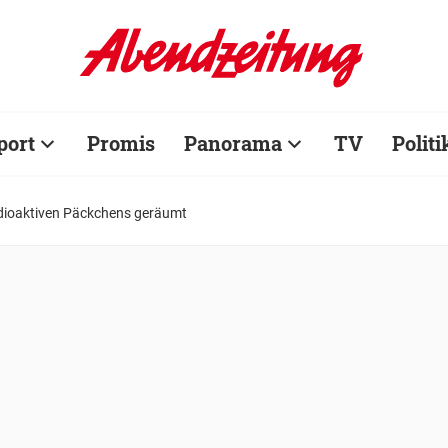
port
Promis
Panorama
TV
Politi
dioaktiven Päckchens geräumt