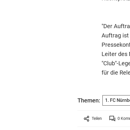
"Der Auftra
Auftrag ist
Pressekonf
Leiter des
"Club"-Leg
für die Re
Themen:
1. FC Nürnb
Teilen
0
Komm