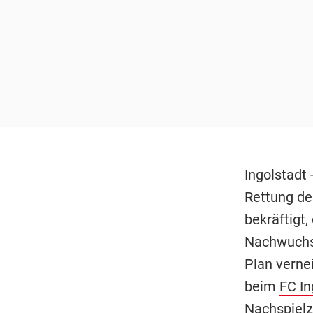
Ingolstadt
Rettung de
bekräftigt,
Nachwuchsl
Plan verne
beim
FC In
Nachspielz