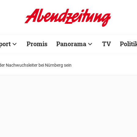
port
Promis
Panorama
TV
Politi
eder Nachwuchsleiter bei Nürnberg sein