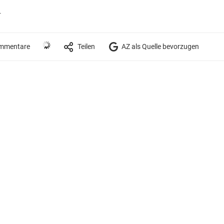
r
mmentare
Teilen
AZ als Quelle bevorzugen