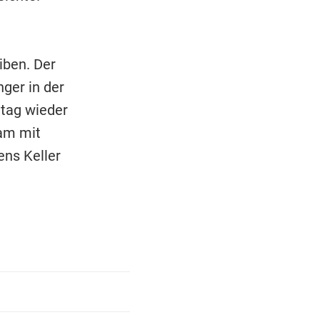
iben. Der
nger in der
ntag wieder
sam mit
ns Keller