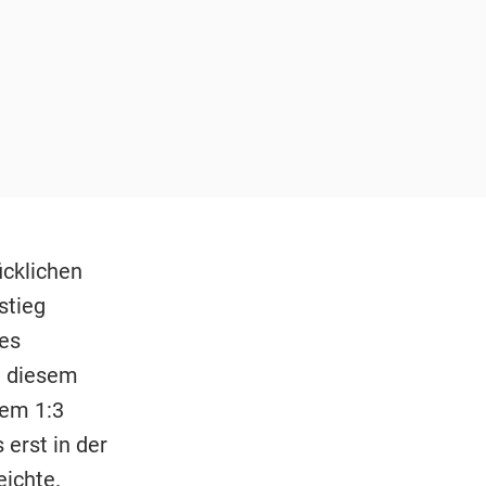
ücklichen
stieg
des
n diesem
dem 1:3
erst in der
eichte.