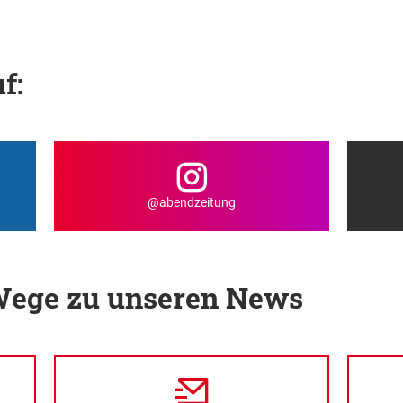
f:
@abendzeitung
 Wege zu unseren News