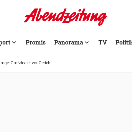
port
Promis
Panorama
TV
Politi
oge: Großdealer vor Gericht