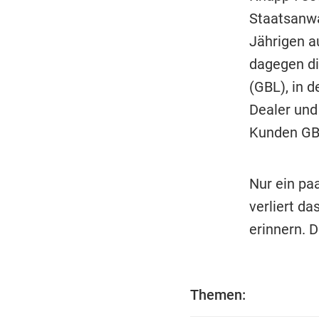
Staatsanwa
Jährigen a
dagegen di
(GBL), in d
Dealer und
Kunden GBL
Nur ein pa
verliert da
erinnern. 
Themen: