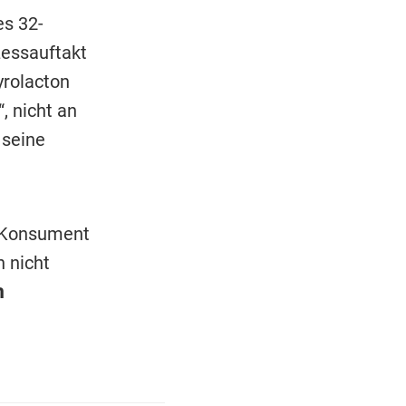
es 32-
essauftakt
rolacton
, nicht an
 seine
r Konsument
h nicht
h