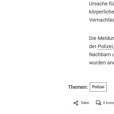
Ursache fü
körperlich
Vernachläs
Die Meldun
der
Polizei
Nachbarn u
wurden ano
Themen:
Polizei
Teilen
0
Komm