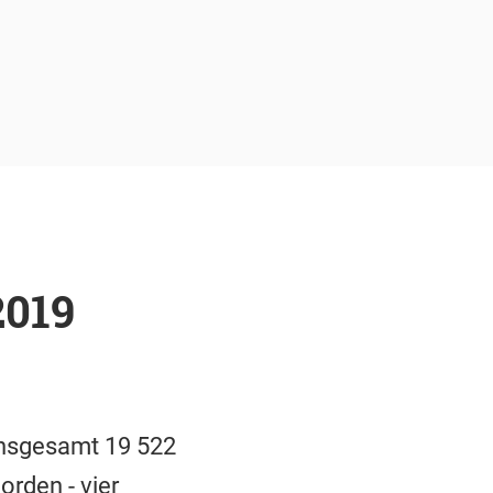
2019
insgesamt 19 522
rden - vier