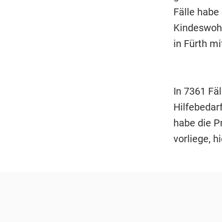
Fälle habe
Kindeswohl
in Fürth mi
In 7361 Fä
Hilfebedarf
habe die P
vorliege, h