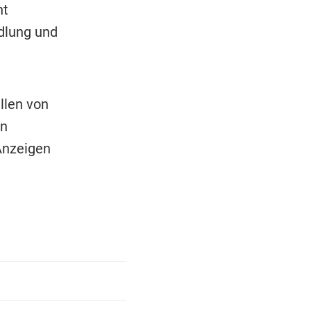
ht
dlung und
llen von
on
Anzeigen