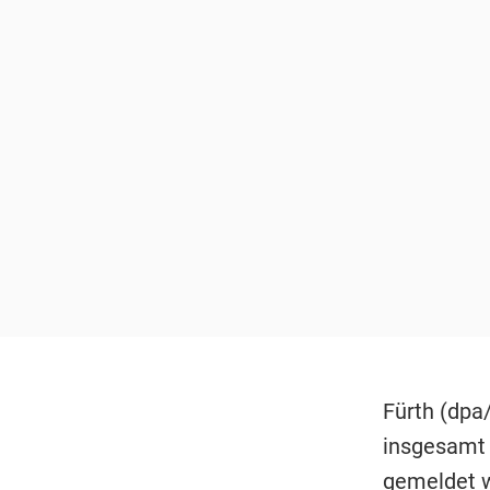
Fürth (dpa
insgesamt 
gemeldet w