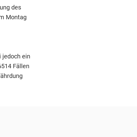
dung des
 am Montag
 jedoch ein
6514 Fällen
fährdung