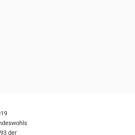
019
indeswohls
793 der