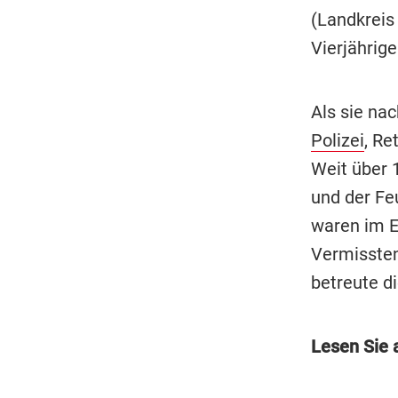
(Landkreis
Vierjährig
Als sie na
Polizei
, Re
Weit über 
und der Fe
waren im Ei
Vermissten
betreute di
Lesen Sie 