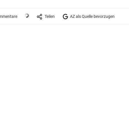
mmentare
Teilen
AZ als Quelle bevorzugen