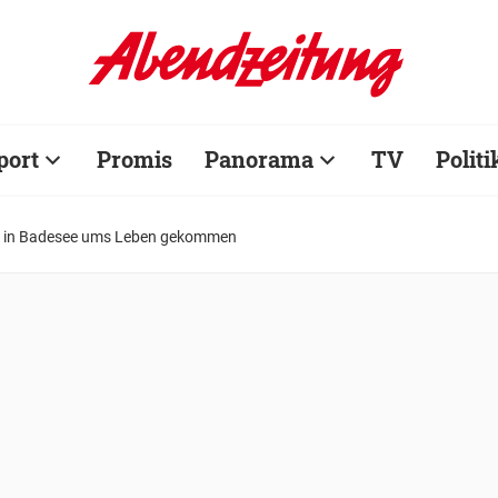
port
Promis
Panorama
TV
Politi
r in Badesee ums Leben gekommen