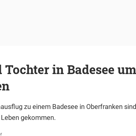
d Tochter in Badesee u
en
nausflug zu einem Badesee in Oberfranken sin
s Leben gekommen.
hr