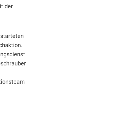
t der
 starteten
chaktion.
ungsdienst
bschrauber
ntionsteam