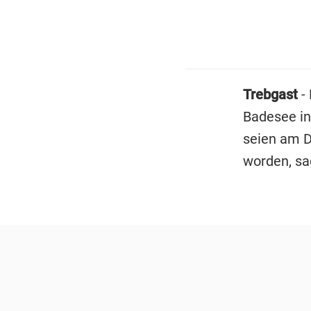
Trebgast
-
Badesee i
seien am 
worden, sag