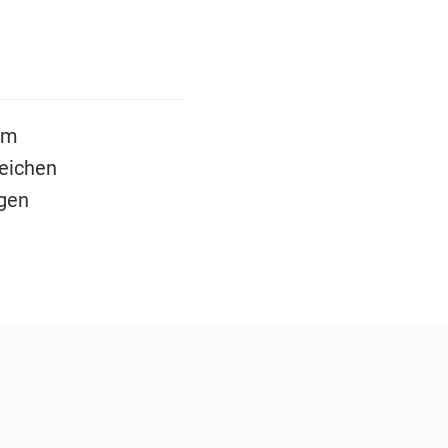
em
eichen
gen