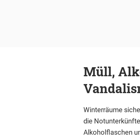
Müll, Alk
Vandalis
Winterräume sicher
die Notunterkünft
Alkoholflaschen u