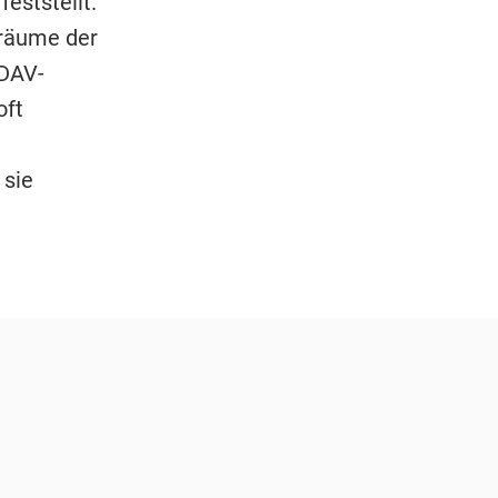
eststellt.
rräume der
 DAV-
oft
 sie