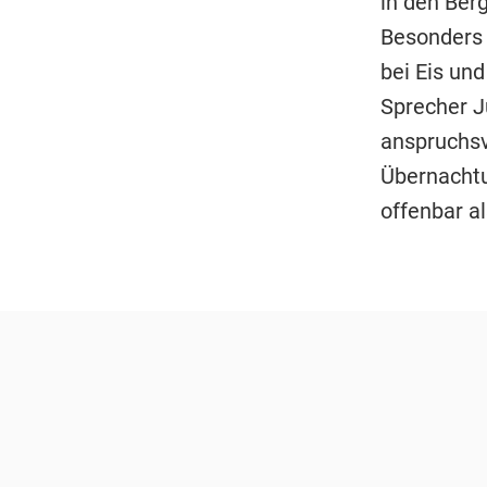
in den Ber
Besonders 
bei Eis un
Sprecher Ju
anspruchsv
Übernachtu
offenbar al