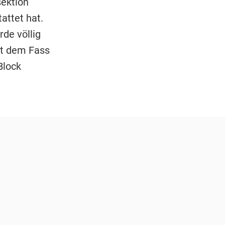
sektion
attet hat.
de völlig
at dem Fass
Block