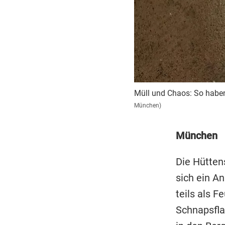
Müll und Chaos: So hab
München)
München
Die Hütten
sich ein A
teils als F
Schnapsfla