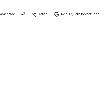
mmentare
Teilen
AZ als Quelle bevorzugen