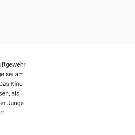
uftgewehr
e sei am
Das Kind
en, als
der Junge
am