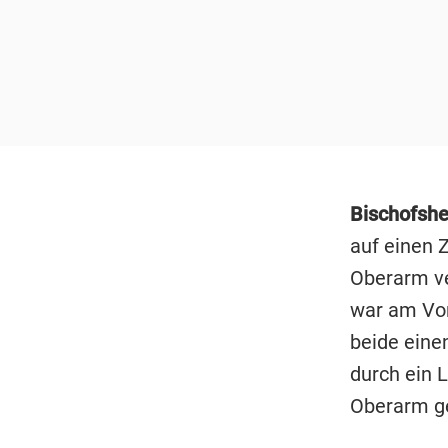
Bischofshe
auf einen 
Oberarm ve
war am Vor
beide eine
durch ein 
Oberarm ge