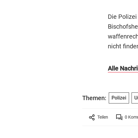
Die Polize
Bischofshe
waffenrech
nicht finde
Alle Nachri
Themen:
Polizei
U
Teilen
0
Komm