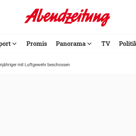
port
Promis
Panorama
TV
Politi
hnjähriger mit Luftgewehr beschossen