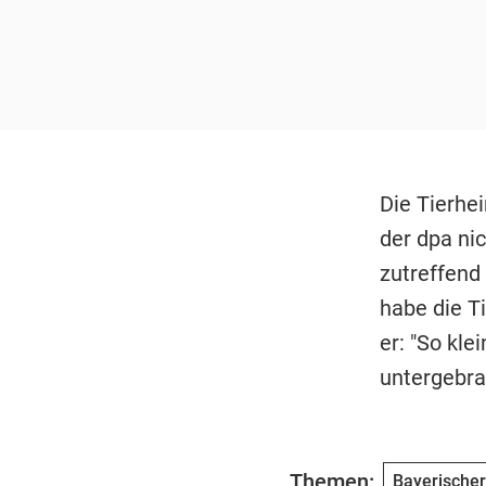
Die Tierhe
der dpa nic
zutreffend 
habe die T
er: "So kl
untergebra
Themen:
Bayerische