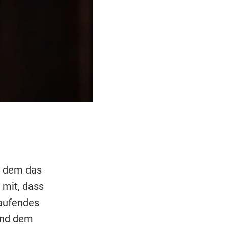
i dem das
 mit, dass
laufendes
und dem