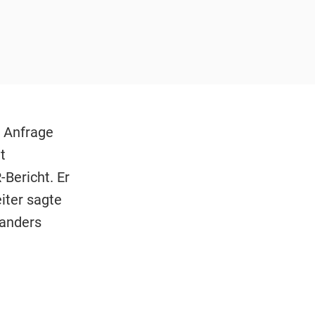
f Anfrage
t
-Bericht. Er
iter sagte
oanders