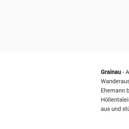
Grainau
- 
Wanderausf
Ehemann be
Höllentale
aus und st