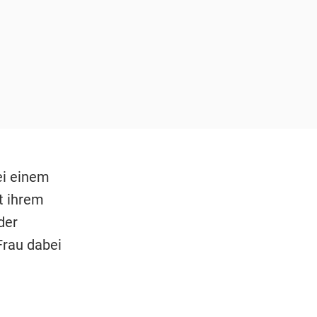
ei einem
t ihrem
der
 Frau dabei