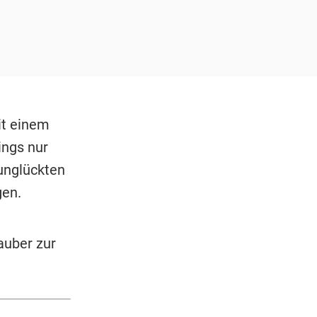
it einem
ings nur
runglückten
gen.
uber zur