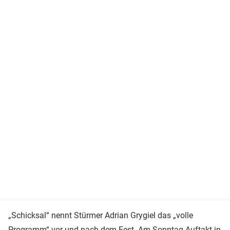
„Schicksal“ nennt Stürmer Adrian Grygiel das „volle
Programm“ vor und nach dem Fest. Am Sonntag Auftakt in