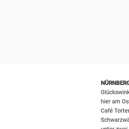
NÜRNBER
Glückswink
hier am Os
Café Torten
Schwarzwäl
unter zwei