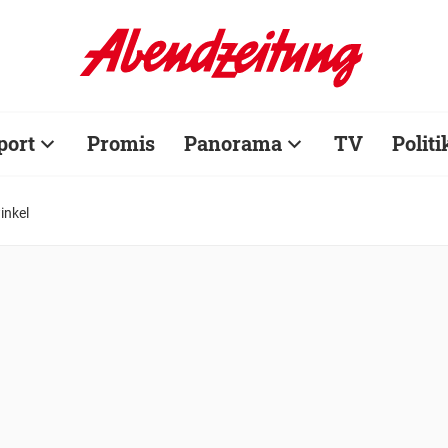
port
Promis
Panorama
TV
Politi
inkel