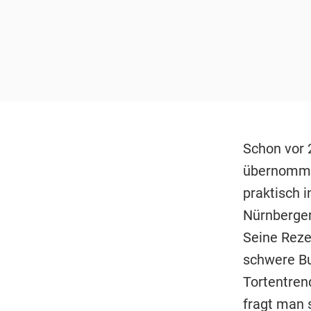
Schon vor 
übernommen
praktisch 
Nürnberger
Seine Rezep
schwere Bu
Tortentren
fragt man 