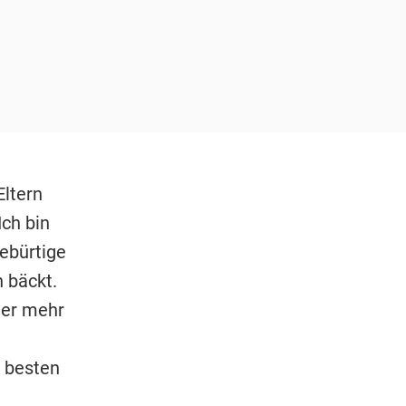
Eltern
Ich bin
gebürtige
 bäckt.
ner mehr
m besten