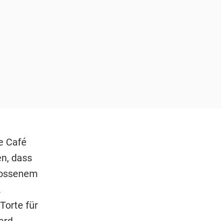
e Café
n, dass
hlossenem
.
orte für
ard-