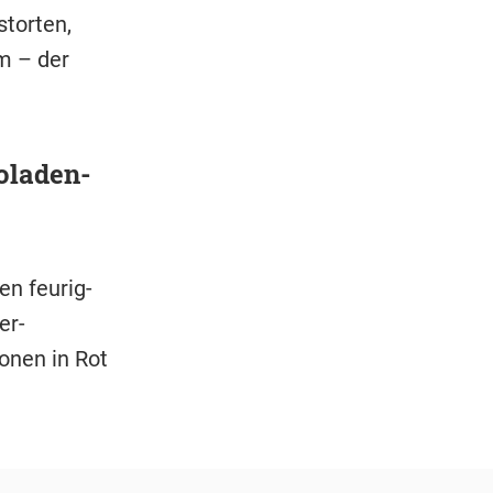
torten,
m – der
oladen-
en feurig-
er-
onen in Rot